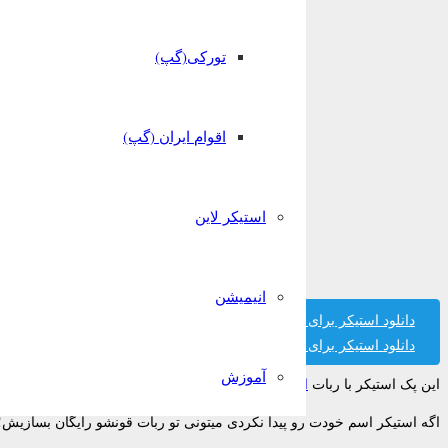
تورکی(گپ)
اقوام ایران (گپ)
استیکر لاین
انیمیشن
دانلود استیکر برای تلگرام
دانلود استیکر برای واتساپ
آموزش
این پک استیکر با ربات
استیکر ساز قونشو
ساخته شده است.
اگه استیکر اسم خودت رو پیدا نکردی میتونی تو ربات قونشو رایگان بسازیش!