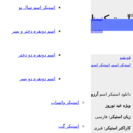
استیکر اسم سال نو
استیکر اسم آرزو ویژه عید ن
استیکرساز
تلگرام
qonshu@
اسم دونفره دختر و پسر
7 سال پیش
اسم دونفره دو دختر
قونشو
,
,
استیکر اسم
استیکر اسم سال نو
استیکر تلگرام
اسم دونفره دو پسر
آرزو
دانلود استیکر اسم
برای تلگرام
استیکر واتساپ
ویژه عید نوروز
زبان استیکر:
فارسی
استیکر گپ
کاراکتر استیکر:
قیزی