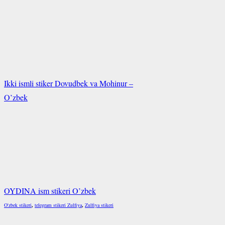
Ikki ismli stiker Dovudbek va Mohinur –
O’zbek
OYDINA ism stikeri O’zbek
O'zbek stikeri
,
telegram stikeri Zulfiya
,
Zulfiya stikeri