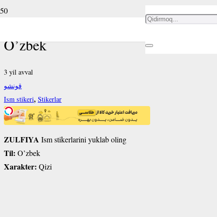
ZULFIYA ism stikeri
O’zbek
3 yil avval
قونشو
,
Ism stikeri
Stikerlar
ZULFIYA
Ism stikerlarini yuklab oling
Til:
O’zbek
Xarakter:
Qizi