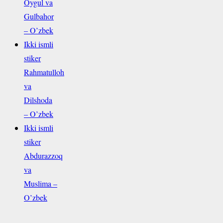
Oygul va
Gulbahor
– O’zbek
Ikki ismli
stiker
Rahmatulloh
va
Dilshoda
– O’zbek
Ikki ismli
stiker
Abdurazzoq
va
Muslima –
O’zbek