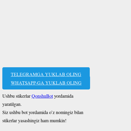
TELEGRAMGA YUKLAB OLING
WHATSAPP-GA YUKLAB OLING
Ushbu stikerlar
QonshuBot
yordamida
yaratilgan.
Siz ushbu bot yordamida o’z nomingiz bilan
stikerlar yasashingiz ham mumkin!