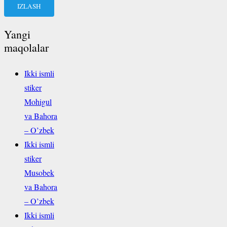
Yangi
maqolalar
Ikki ismli
stiker
Mohigul
va Bahora
– O’zbek
Ikki ismli
stiker
Musobek
va Bahora
– O’zbek
Ikki ismli