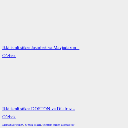
Ikki ismli stiker Jasurbek va Mavjudaxon –
O’zbek
Ikki ismli stiker DOSTON va Dilafruz –
O’zbek
Mamadiyor stikeri
,
O'zbek stikeri
,
telegram stikeri Mamadiyor