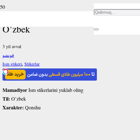
Mamadiyor ism stikeri
O’zbek
3 yil avval
قونشو
,
Ism stikeri
Stikerlar
Mamadiyor
Ism stikerlarini yuklab oling
Til:
O’zbek
Xarakter:
Qonshu