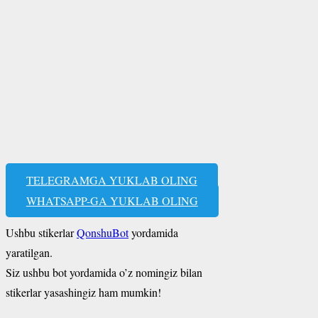
TELEGRAMGA YUKLAB OLING
WHATSAPP-GA YUKLAB OLING
Ushbu stikerlar
QonshuBot
yordamida
yaratilgan.
Siz ushbu bot yordamida o’z nomingiz bilan
stikerlar yasashingiz ham mumkin!