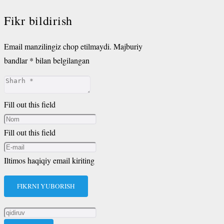
Fikr bildirish
Email manzilingiz chop etilmaydi.
Majburiy
bandlar
*
bilan belgilangan
Fill out this field
Fill out this field
Iltimos haqiqiy email kiriting
FIKRNI YUBORISH
Qidirshish: