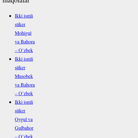
Ikki ismli
stiker
Mohigul
va Bahora
– O’zbek
Ikki ismli
stiker
Musobek
va Bahora
– O’zbek
Ikki ismli
stiker
Oygul va
Gulbahor
– O’zbek