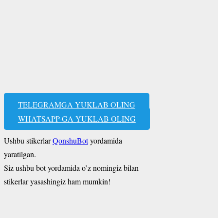
TELEGRAMGA YUKLAB OLING
WHATSAPP-GA YUKLAB OLING
Ushbu stikerlar
QonshuBot
yordamida
yaratilgan.
Siz ushbu bot yordamida o’z nomingiz bilan
stikerlar yasashingiz ham mumkin!