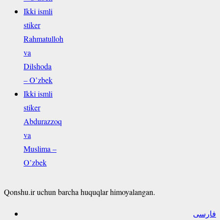
Ikki ismli
stiker
Rahmatulloh
va
Dilshoda
– O’zbek
Ikki ismli
stiker
Abdurazzoq
va
Muslima –
O’zbek
Qonshu.ir uchun barcha huquqlar himoyalangan.
فارسی