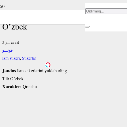
Jandos ism stikeri
O’zbek
3 yil avval
قونشو
,
Ism stikeri
Stikerlar
Jandos
Ism stikerlarini yuklab oling
Til:
O’zbek
Xarakter:
Qonshu