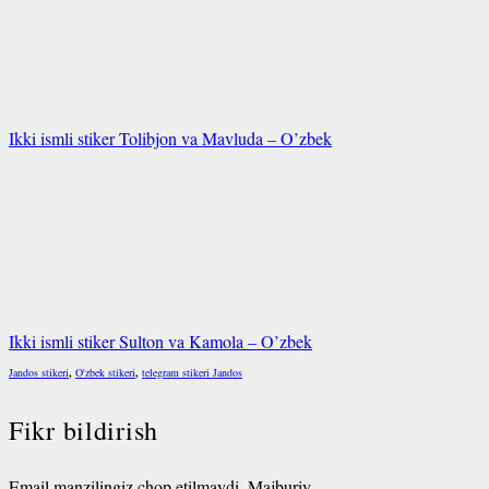
Ikki ismli stiker Tolibjon va Mavluda – O’zbek
Ikki ismli stiker Sulton va Kamola – O’zbek
Jandos stikeri
,
O'zbek stikeri
,
telegram stikeri Jandos
Fikr bildirish
Email manzilingiz chop etilmaydi.
Majburiy