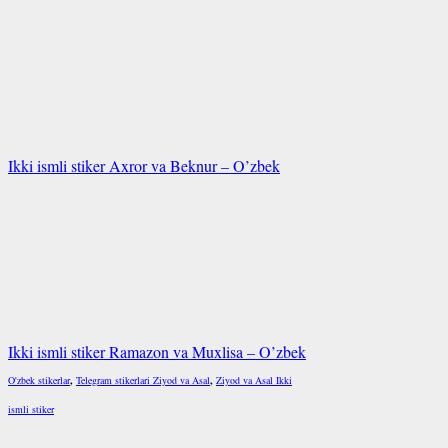
Ikki ismli stiker Axror va Beknur – O’zbek
Ikki ismli stiker Ramazon va Muxlisa – O’zbek
O'zbek stikerlar
,
Telegram stikerlari Ziyod va Asal
,
Ziyod va Asal Ikki
ismli stiker