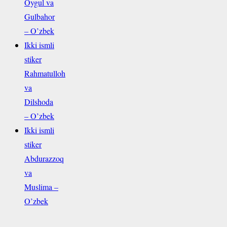
Oygul va
Gulbahor
– O’zbek
Ikki ismli
stiker
Rahmatulloh
va
Dilshoda
– O’zbek
Ikki ismli
stiker
Abdurazzoq
va
Muslima –
O’zbek