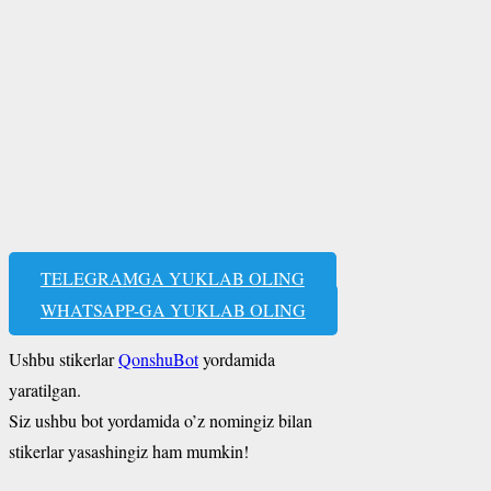
TELEGRAMGA YUKLAB OLING
WHATSAPP-GA YUKLAB OLING
Ushbu stikerlar
QonshuBot
yordamida
yaratilgan.
Siz ushbu bot yordamida o’z nomingiz bilan
stikerlar yasashingiz ham mumkin!