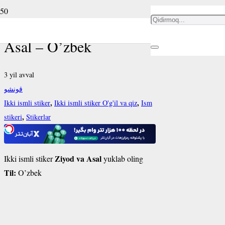
Ikki ismli stiker Ziyod va
Asal – O’zbek
3 yil avval
قونشو
,
,
Ikki ismli stiker
Ikki ismli stiker O'g'il va qiz
Ism
,
stikeri
Stikerlar
Ziyod va Asal
Ikki ismli stiker
yuklab oling
Til:
O’zbek