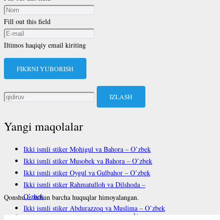
Fill out this field
Iltimos haqiqiy email kiriting
FIKRNI YUBORISH
Qidirshish:
Yangi maqolalar
Ikki ismli stiker Mohigul va Bahora – O’zbek
Ikki ismli stiker Musobek va Bahora – O’zbek
Ikki ismli stiker Oygul va Gulbahor – O’zbek
Ikki ismli stiker Rahmatulloh va Dilshoda –
O’zbek
Qonshu.ir uchun barcha huquqlar himoyalangan.
Ikki ismli stiker Abdurazzoq va Muslima – O’zbek
فارسی