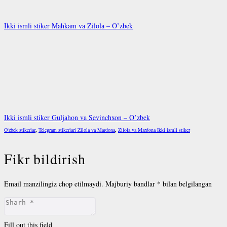
Ikki ismli stiker Mahkam va Zilola – O’zbek
Ikki ismli stiker Guljahon va Sevinchxon – O’zbek
O'zbek stikerlar
,
Telegram stikerlari Zilola va Mardona
,
Zilola va Mardona Ikki ismli stiker
Fikr bildirish
Email manzilingiz chop etilmaydi.
Majburiy bandlar
*
bilan belgilangan
Fill out this field