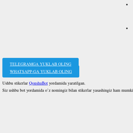
TELEGRAMGA YUKLAB OLING
WHATSAPP-GA YUKLAB OLING
Ushbu stikerlar
QonshuBot
yordamida yaratilgan.
Siz ushbu bot yordamida o’z nomingiz bilan stikerlar yasashingiz ham mumk