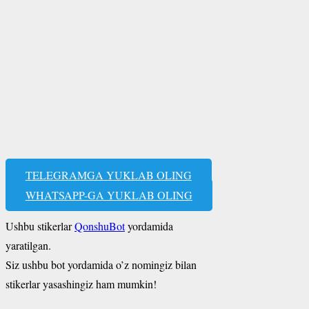
TELEGRAMGA YUKLAB OLING
WHATSAPP-GA YUKLAB OLING
Ushbu stikerlar
QonshuBot
yordamida
yaratilgan.
Siz ushbu bot yordamida o’z nomingiz bilan
stikerlar yasashingiz ham mumkin!