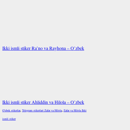
Ikki ismli stiker Ra’no va Rayhona – O’zbek
Ikki ismli stiker Ahliddin va Hilola – O’zbek
O'zbek stikerlar
,
Telegram stikerlari Zafar va Hilola
,
Zafar va Hilola Ikki
ismli stiker