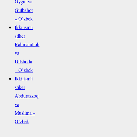
Oygul va
Gulbahor
– O’zbek
Ikki ismli
stiker
Rahmatulloh
va
Dilshoda
– O’zbek
Ikki ismli
stiker
Abdurazzoq
va
Muslima –
O’zbek