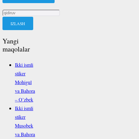
Qidirshish:
Yangi
maqolalar
Ikki ismli
stiker
Mohigul
va Bahora
– O’zbek
Ikki ismli
stiker
Musobek
va Bahora