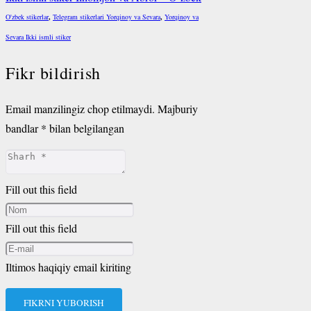
O'zbek stikerlar
,
Telegram stikerlari Yorqinoy va Sevara
,
Yorqinoy va
Sevara Ikki ismli stiker
Fikr bildirish
Email manzilingiz chop etilmaydi.
Majburiy
bandlar
*
bilan belgilangan
Fill out this field
Fill out this field
Iltimos haqiqiy email kiriting
FIKRNI YUBORISH