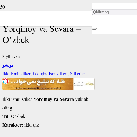
Ikki ismli stiker
Yorqinoy va Sevara –
O’zbek
3 yil avval
قونشو
,
,
,
Ikki ismli stiker
ikki qiz
Ism stikeri
Stikerlar
Yorqinoy va Sevara
Ikki ismli stiker
yuklab
oling
Til:
O’zbek
Xarakter:
ikki qiz