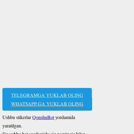
TELEGRAMGA YUKLAB OLING
WHATSAPP-GA YUKLAB OLING
Ushbu stikerlar
QonshuBot
yordamida
yaratilgan.
Siz ushbu bot yordamida o’z nomingiz bilan