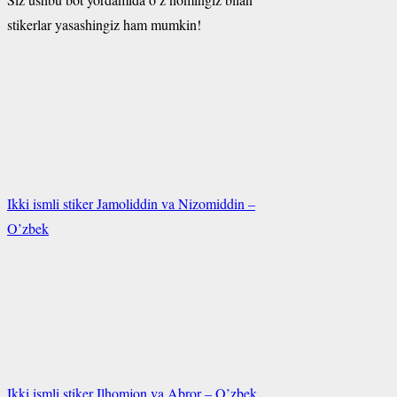
stikerlar yasashingiz ham mumkin!
Ikki ismli stiker Jamoliddin va Nizomiddin –
O’zbek
Ikki ismli stiker Ilhomjon va Abror – O’zbek