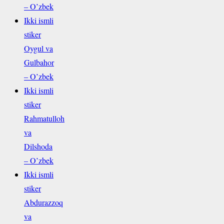
– O’zbek
Ikki ismli
stiker
Oygul va
Gulbahor
– O’zbek
Ikki ismli
stiker
Rahmatulloh
va
Dilshoda
– O’zbek
Ikki ismli
stiker
Abdurazzoq
va