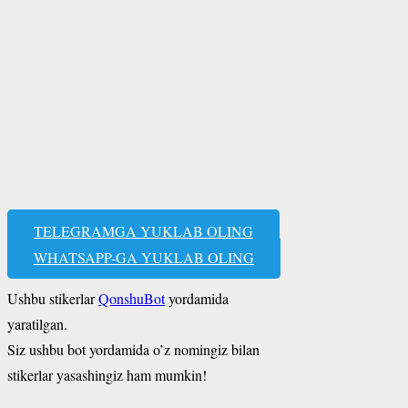
TELEGRAMGA YUKLAB OLING
WHATSAPP-GA YUKLAB OLING
Ushbu stikerlar
QonshuBot
yordamida
yaratilgan.
Siz ushbu bot yordamida o’z nomingiz bilan
stikerlar yasashingiz ham mumkin!