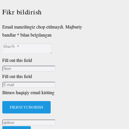
Fikr bildirish
Email manzilingiz chop etilmaydi.
Majburiy
bandlar
*
bilan belgilangan
Fill out this field
Fill out this field
Iltimos haqiqiy email kiriting
FIKRNI YUBORISH
Qidirshish: