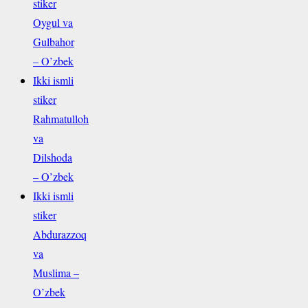
stiker
Oygul va
Gulbahor
– O’zbek
Ikki ismli
stiker
Rahmatulloh
va
Dilshoda
– O’zbek
Ikki ismli
stiker
Abdurazzoq
va
Muslima –
O’zbek