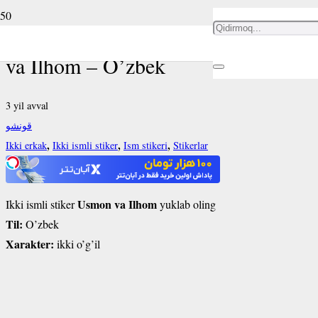
Ikki ismli stiker Usmon
va Ilhom – O’zbek
3 yil avval
قونشو
,
,
,
Ikki erkak
Ikki ismli stiker
Ism stikeri
Stikerlar
Usmon va Ilhom
Ikki ismli stiker
yuklab oling
Til:
O’zbek
Xarakter:
ikki o’g’il