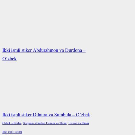
Ikki ismli stiker Abdurahmon va Durdona –
O’zbek
Ikki ismli stiker Dilnura va Sumbula – O’zbek
O'zbek stikerlar
,
Telegram stikerlari Usmon va Ilhom
,
Usmon va Ilhom
Ikki ismli stiker