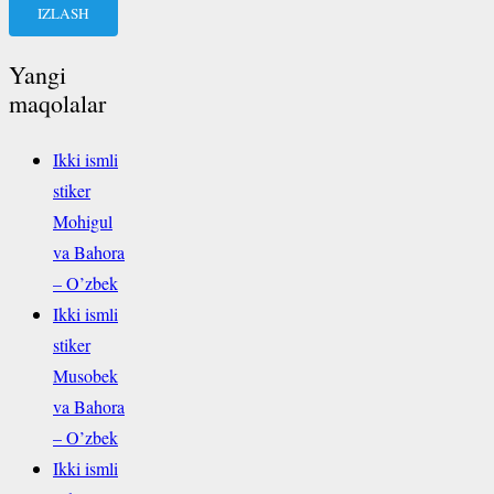
Yangi
maqolalar
Ikki ismli
stiker
Mohigul
va Bahora
– O’zbek
Ikki ismli
stiker
Musobek
va Bahora
– O’zbek
Ikki ismli