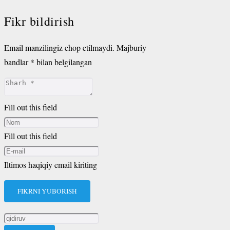
Fikr bildirish
Email manzilingiz chop etilmaydi.
Majburiy
bandlar
*
bilan belgilangan
Fill out this field
Fill out this field
Iltimos haqiqiy email kiriting
FIKRNI YUBORISH
Qidirshish: