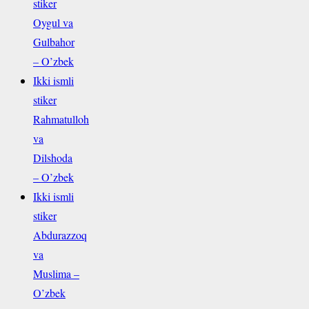
stiker
Oygul va
Gulbahor
– O’zbek
Ikki ismli
stiker
Rahmatulloh
va
Dilshoda
– O’zbek
Ikki ismli
stiker
Abdurazzoq
va
Muslima –
O’zbek