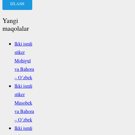
Yangi
maqolalar
Ikki ismli
stiker
Mohigul
va Bahora
– O’zbek
Ikki ismli
stiker
Musobek
va Bahora
– O’zbek
Ikki ismli