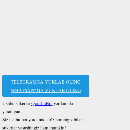
TELEGRAMGA YUKLAB OLING
WHATSAPP-GA YUKLAB OLING
Ushbu stikerlar
QonshuBot
yordamida
yaratilgan.
Siz ushbu bot yordamida o’z nomingiz bilan
stikerlar yasashingiz ham mumkin!