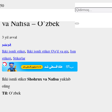
Ikki ismli stiker Shohrux
va Nafisa – O’zbek
3 yil avval
قونشو
,
,
Ikki ismli stiker
Ikki ismli stiker O'g'il va qiz
Ism
,
stikeri
Stikerlar
Shohrux va Nafisa
Ikki ismli stiker
yuklab
oling
Til:
O’zbek