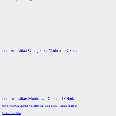
Ikki ismli stiker Ohunjon va Madina – O’zbek
Ikki ismli stiker Munisa va Dinora – O’zbek
O'zbek stikerlar
,
Shohrux va Nafisa Ikki ismli stiker
,
Telegram stikerlari
Shohrux va Nafisa