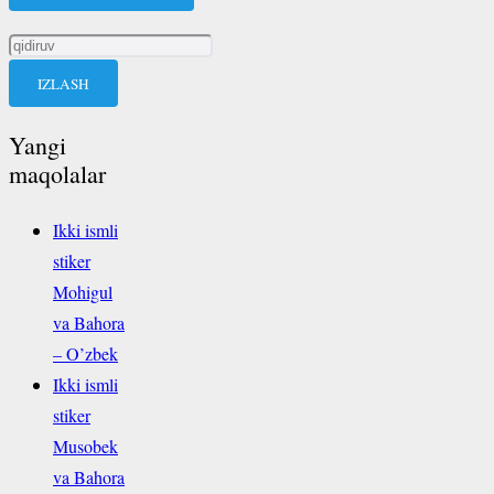
Qidirshish:
Yangi
maqolalar
Ikki ismli
stiker
Mohigul
va Bahora
– O’zbek
Ikki ismli
stiker
Musobek
va Bahora