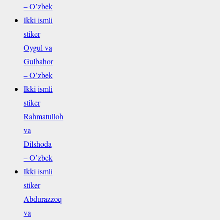
– O’zbek
Ikki ismli
stiker
Oygul va
Gulbahor
– O’zbek
Ikki ismli
stiker
Rahmatulloh
va
Dilshoda
– O’zbek
Ikki ismli
stiker
Abdurazzoq
va