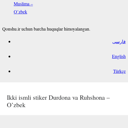
Muslima –
O’zbek
Qonshu.ir uchun barcha huquqlar himoyalangan.
فارسی
English
Türkçe
Ikki ismli stiker Niluzar va Munira – O’zbek
Ikki ismli stiker Botir va Feruza – O’zbek
Ahliddin ism stikeri O’zbek
Ikki ismli stiker Durdona va Ruhshona –
O’zbek