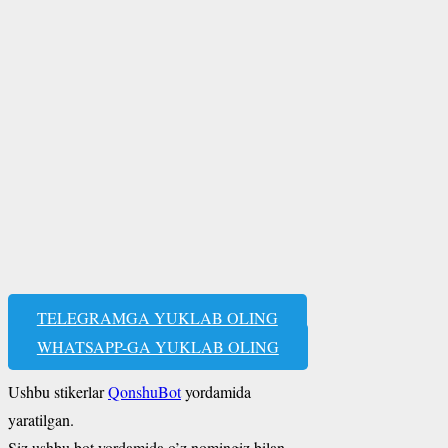
TELEGRAMGA YUKLAB OLING
WHATSAPP-GA YUKLAB OLING
Ushbu stikerlar
QonshuBot
yordamida
yaratilgan.
Siz ushbu bot yordamida o’z nomingiz bilan