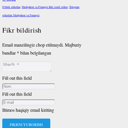
O'zbek stikerlar
,
Shohjahon va Ferangiz Ikki ismli stiker
,
Telegram
stikerlari Shohjahon va Ferangiz
Fikr bildirish
Email manzilingiz chop etilmaydi.
Majburiy
bandlar
*
bilan belgilangan
Fill out this field
Fill out this field
Iltimos haqiqiy email kiriting
FIKRNI YUBORISH