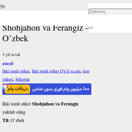
Ikki ismli stiker
Shohjahon va Ferangiz –
O’zbek
3 yil avval
قونشو
,
,
Ikki ismli stiker
Ikki ismli stiker O'g'il va qiz
Ism
,
stikeri
Stikerlar
Shohjahon va Ferangiz
Ikki ismli stiker
yuklab oling
Til:
O’zbek