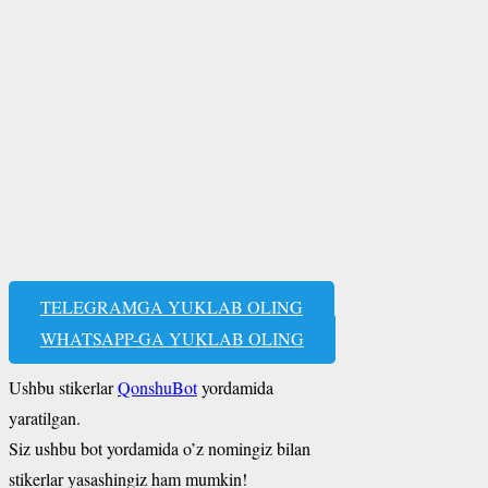
TELEGRAMGA YUKLAB OLING
WHATSAPP-GA YUKLAB OLING
Ushbu stikerlar
QonshuBot
yordamida
yaratilgan.
Siz ushbu bot yordamida o’z nomingiz bilan
stikerlar yasashingiz ham mumkin!