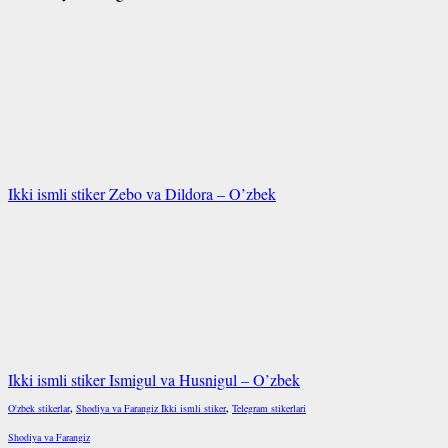
Ikki ismli stiker Zebo va Dildora – O’zbek
Ikki ismli stiker Ismigul va Husnigul – O’zbek
O'zbek stikerlar
,
Shodiya va Farangiz Ikki ismli stiker
,
Telegram stikerlari
Shodiya va Farangiz