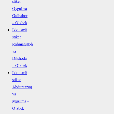
stiker
Oygul va
Gulbahor
– O’zbek
Ikki ismli
stiker
Rahmatulloh
va
Dilshoda
– O’zbek
Ikki ismli
stiker
Abdurazzoq
va
Muslima –
O’zbek