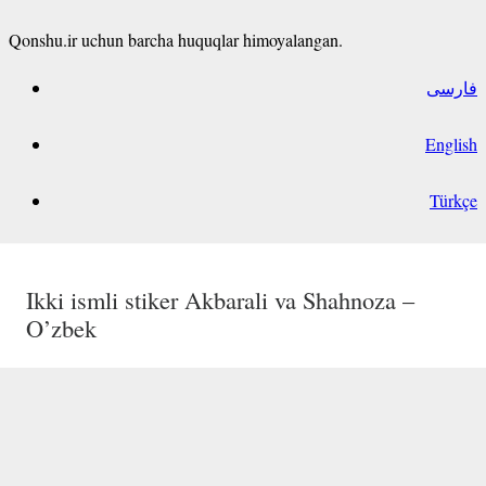
Qonshu.ir uchun barcha huquqlar himoyalangan.
فارسی
English
Türkçe
Dadaxon ism stikeri O’zbek
Ikki ismli stiker Maxsuda va Jamila –
Ikki ismli stiker Нодир va Шарифа –
Ikki ismli stiker Akbarali va Shahnoza –
O’zbek
O’zbek
O’zbek