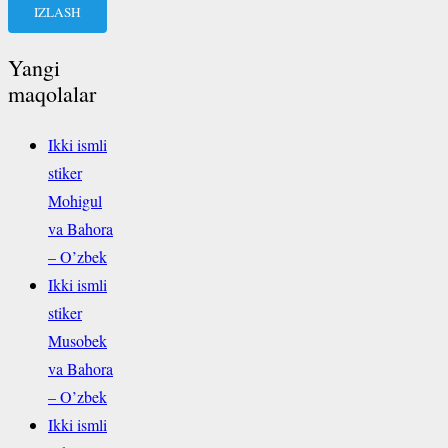
Yangi
maqolalar
Ikki ismli
stiker
Mohigul
va Bahora
– O’zbek
Ikki ismli
stiker
Musobek
va Bahora
– O’zbek
Ikki ismli