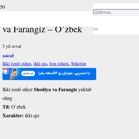
Ikki ismli stiker Shodiya
va Farangiz – O’zbek
3 yil avval
قونشو
,
,
,
Ikki ismli stiker
ikki qiz
Ism stikeri
Stikerlar
Shodiya va Farangiz
Ikki ismli stiker
yuklab
oling
Til:
O’zbek
Xarakter:
ikki qiz