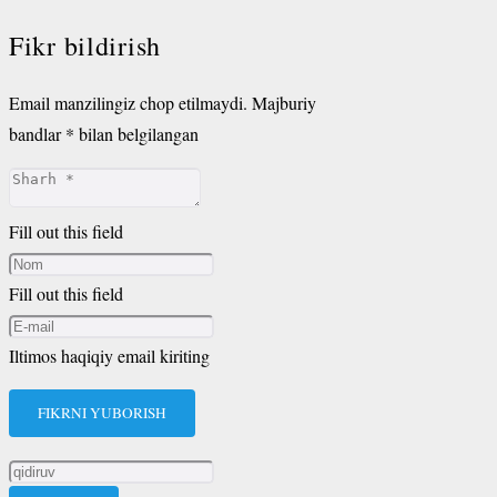
Fikr bildirish
Email manzilingiz chop etilmaydi.
Majburiy
bandlar
*
bilan belgilangan
Fill out this field
Fill out this field
Iltimos haqiqiy email kiriting
FIKRNI YUBORISH
Qidirshish: