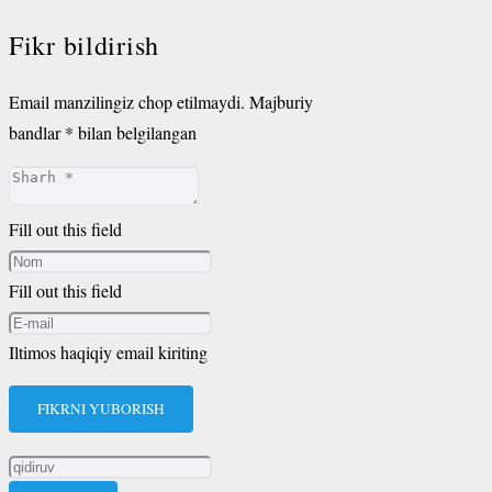
Fikr bildirish
Email manzilingiz chop etilmaydi.
Majburiy
bandlar
*
bilan belgilangan
Fill out this field
Fill out this field
Iltimos haqiqiy email kiriting
FIKRNI YUBORISH
Qidirshish: