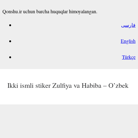
Qonshu.ir uchun barcha huquqlar himoyalangan.
فارسی
English
Türkçe
IKROM ism stikeri O’zbek
Ikki ismli stiker Zulfiya va Habiba – O’zbek
Ikki ismli stiker мактуб va нилуфар –
Ikki ismli stiker Sarvinoz va Mohinur –
O’zbek
O’zbek