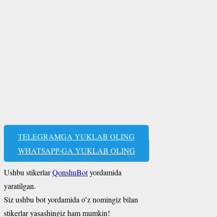
TELEGRAMGA YUKLAB OLING
WHATSAPP-GA YUKLAB OLING
Ushbu stikerlar
QonshuBot
yordamida
yaratilgan.
Siz ushbu bot yordamida o’z nomingiz bilan
stikerlar yasashingiz ham mumkin!