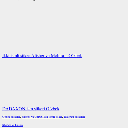
Ikki ismli stiker Alisher va Mohira – O’zbek
DADAXON ism stikeri O’zbek
O'zbek stikerlar
,
Shobek va Gulrux Ikki ismli stiker
,
Telegram stikerlari
Shobek va Gulrux