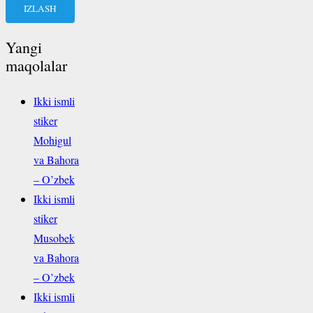
Yangi
maqolalar
Ikki ismli
stiker
Mohigul
va Bahora
– O’zbek
Ikki ismli
stiker
Musobek
va Bahora
– O’zbek
Ikki ismli