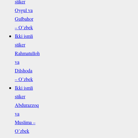
stiker
Oygul va
Gulbahor
– O’zbek
Ikki ismli
stiker
Rahmatulloh
va
Dilshoda
– O’zbek
Ikki ismli
stiker
Abdurazzoq
va
Muslima –
O’zbek