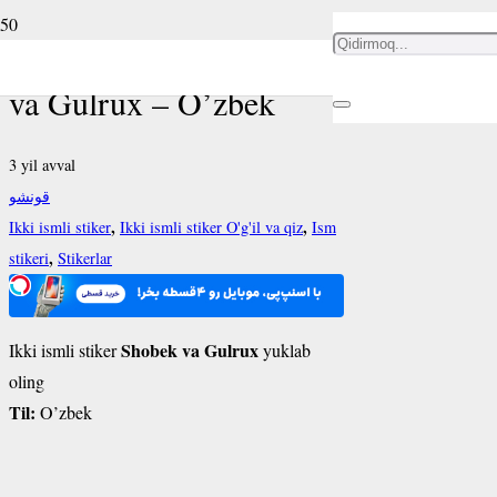
Ikki ismli stiker Shobek
va Gulrux – O’zbek
3 yil avval
قونشو
,
,
Ikki ismli stiker
Ikki ismli stiker O'g'il va qiz
Ism
,
stikeri
Stikerlar
Shobek va Gulrux
Ikki ismli stiker
yuklab
oling
Til:
O’zbek