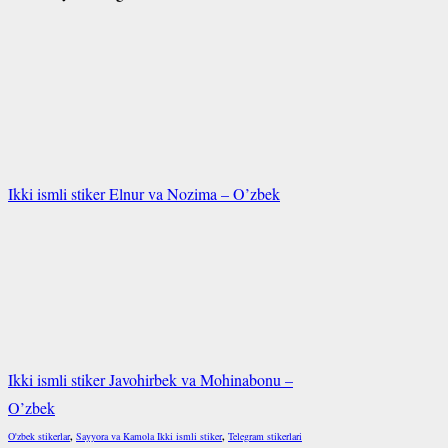
Ikki ismli stiker Elnur va Nozima – O’zbek
Ikki ismli stiker Javohirbek va Mohinabonu –
O’zbek
O'zbek stikerlar
,
Sayyora va Kamola Ikki ismli stiker
,
Telegram stikerlari