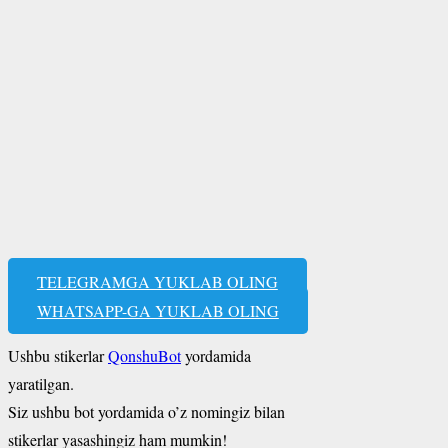
TELEGRAMGA YUKLAB OLING
WHATSAPP-GA YUKLAB OLING
Ushbu stikerlar
QonshuBot
yordamida
yaratilgan.
Siz ushbu bot yordamida o’z nomingiz bilan
stikerlar yasashingiz ham mumkin!