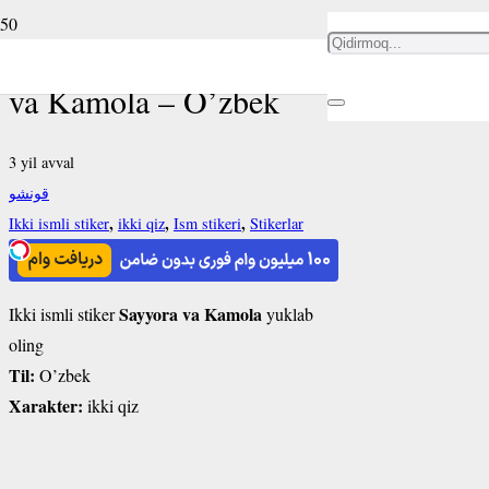
Ikki ismli stiker Sayyora
va Kamola – O’zbek
3 yil avval
قونشو
,
,
,
Ikki ismli stiker
ikki qiz
Ism stikeri
Stikerlar
Sayyora va Kamola
Ikki ismli stiker
yuklab
oling
Til:
O’zbek
Xarakter:
ikki qiz