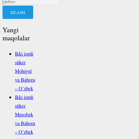
Qidirshish:
Yangi
maqolalar
Ikki ismli
stiker
Mohigul
va Bahora
– O’zbek
Ikki ismli
stiker
Musobek
va Bahora
– O’zbek