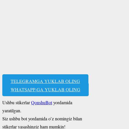
TELEGRAMGA YUKLAB OLING
WHATSAPP-GA YUKLAB OLING
Ushbu stikerlar
QonshuBot
yordamida
yaratilgan.
Siz ushbu bot yordamida o’z nomingiz bilan
stikerlar yasashingiz ham mumkin!