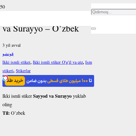
Ikki ismli stiker Sayyod
va Surayyo – O’zbek
3 yil avval
قونشو
,
,
Ikki ismli stiker
Ikki ismli stiker O'g'il va qiz
Ism
,
stikeri
Stikerlar
Sayyod va Surayyo
Ikki ismli stiker
yuklab
oling
Til:
O’zbek