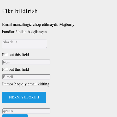
Fikr bildirish
Email manzilingiz chop etilmaydi.
Majburiy
bandlar
*
bilan belgilangan
Fill out this field
Fill out this field
Iltimos haqiqiy email kiriting
FIKRNI YUBORISH
Qidirshish: