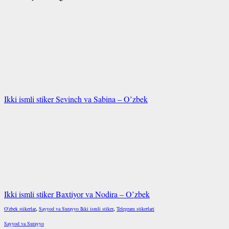
Ikki ismli stiker Sevinch va Sabina – O’zbek
Ikki ismli stiker Baxtiyor va Nodira – O’zbek
O'zbek stikerlar
,
Sayyod va Surayyo Ikki ismli stiker
,
Telegram stikerlari
Sayyod va Surayyo