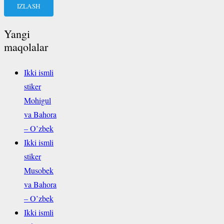
Yangi
maqolalar
Ikki ismli
stiker
Mohigul
va Bahora
– O’zbek
Ikki ismli
stiker
Musobek
va Bahora
– O’zbek
Ikki ismli