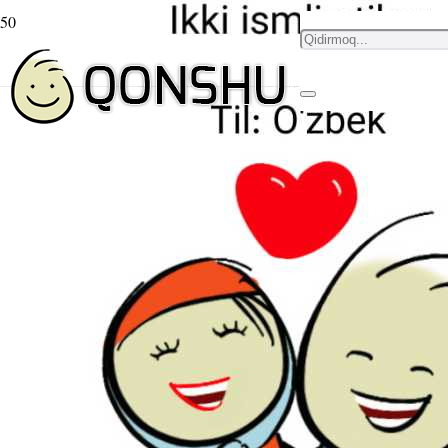
Ikki ismli stiker Sarvara
va Munisa – O’zbek
3 yil avval
قونشو
,
,
,
Ikki ismli stiker
ikki qiz
Ism stikeri
Stikerlar
Sarvara va Munisa
Ikki ismli stiker
yuklab
oling
Til:
O’zbek
Xarakter:
ikki qiz