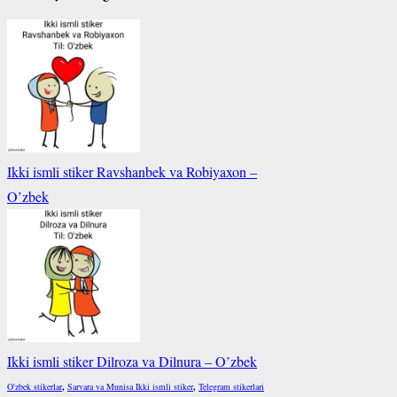
Ikki ismli stiker Ravshanbek va Robiyaxon –
O’zbek
Ikki ismli stiker Dilroza va Dilnura – O’zbek
O'zbek stikerlar
,
Sarvara va Munisa Ikki ismli stiker
,
Telegram stikerlari