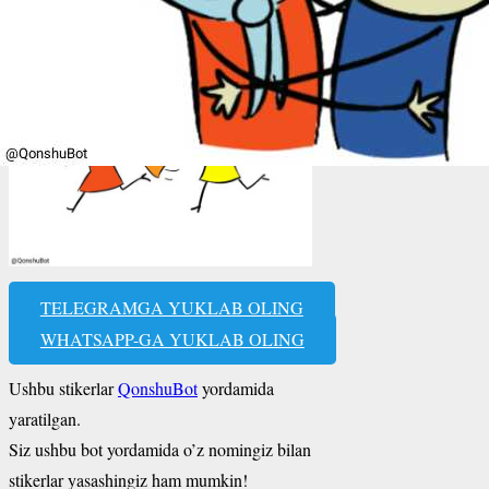
TELEGRAMGA YUKLAB OLING
WHATSAPP-GA YUKLAB OLING
Ushbu stikerlar
QonshuBot
yordamida
yaratilgan.
Siz ushbu bot yordamida o’z nomingiz bilan
stikerlar yasashingiz ham mumkin!