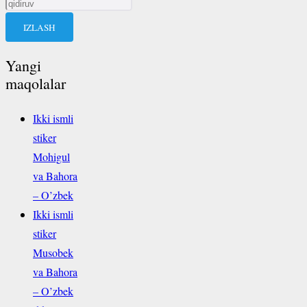
Qidirshish:
Yangi
maqolalar
Ikki ismli
stiker
Mohigul
va Bahora
– O’zbek
Ikki ismli
stiker
Musobek
va Bahora
– O’zbek