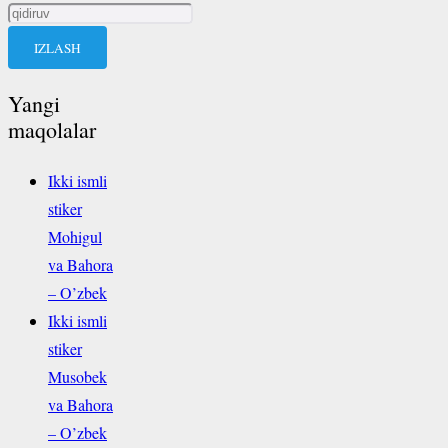
Qidirshish:
Yangi
maqolalar
Ikki ismli
stiker
Mohigul
va Bahora
– O’zbek
Ikki ismli
stiker
Musobek
va Bahora
– O’zbek