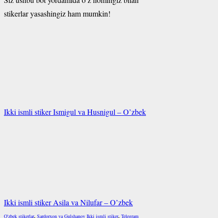
stikerlar yasashingiz ham mumkin!
Ikki ismli stiker Ismigul va Husnigul – O’zbek
Ikki ismli stiker Asila va Nilufar – O’zbek
O'zbek stikerlar
,
Sardorxon va Gulshanoy Ikki ismli stiker
,
Telegram