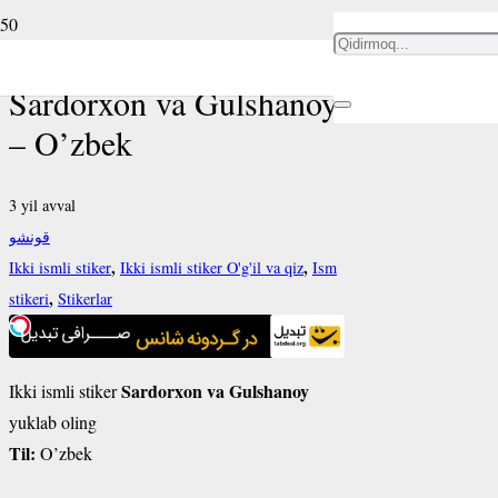
Ikki ismli stiker
Sardorxon va Gulshanoy
– O’zbek
3 yil avval
قونشو
,
,
Ikki ismli stiker
Ikki ismli stiker O'g'il va qiz
Ism
,
stikeri
Stikerlar
Sardorxon va Gulshanoy
Ikki ismli stiker
yuklab oling
Til:
O’zbek