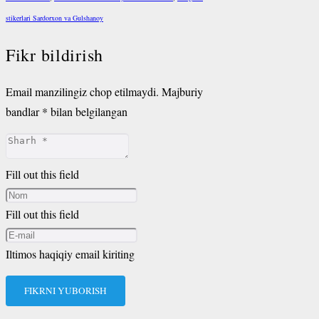
stikerlari Sardorxon va Gulshanoy
Fikr bildirish
Email manzilingiz chop etilmaydi.
Majburiy
bandlar
*
bilan belgilangan
Fill out this field
Fill out this field
Iltimos haqiqiy email kiriting
FIKRNI YUBORISH