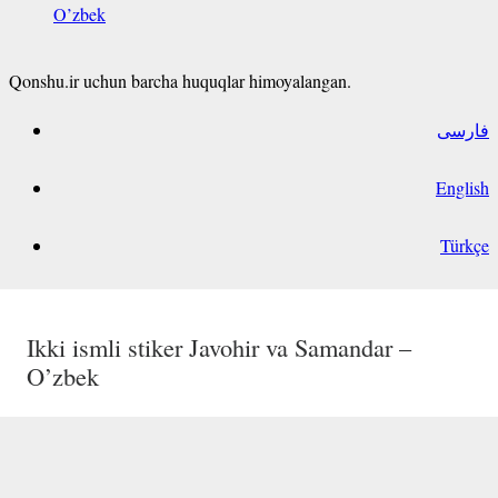
O’zbek
Qonshu.ir uchun barcha huquqlar himoyalangan.
فارسی
English
Türkçe
Dunyoxon ism stikeri O’zbek
Ikki ismli stiker Ahmad va Nodira – O’zbek
Ikki ismli stiker Nozli va Osiyo – O’zbek
Ikki ismli stiker Javohir va Samandar –
O’zbek