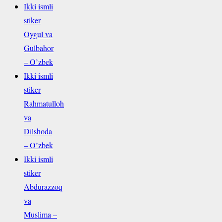
Ikki ismli
stiker
Oygul va
Gulbahor
– O’zbek
Ikki ismli
stiker
Rahmatulloh
va
Dilshoda
– O’zbek
Ikki ismli
stiker
Abdurazzoq
va
Muslima –