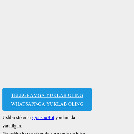
TELEGRAMGA YUKLAB OLING
WHATSAPP-GA YUKLAB OLING
Ushbu stikerlar
QonshuBot
yordamida
yaratilgan.
Siz ushbu bot yordamida o’z nomingiz bilan