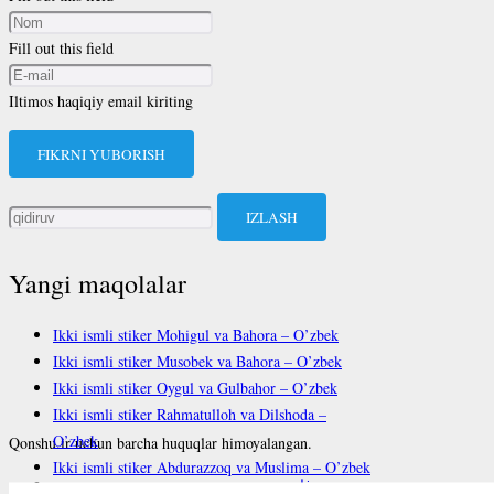
Fill out this field
Iltimos haqiqiy email kiriting
FIKRNI YUBORISH
Qidirshish:
Yangi maqolalar
Ikki ismli stiker Mohigul va Bahora – O’zbek
Ikki ismli stiker Musobek va Bahora – O’zbek
Ikki ismli stiker Oygul va Gulbahor – O’zbek
Ikki ismli stiker Rahmatulloh va Dilshoda –
O’zbek
Qonshu.ir uchun barcha huquqlar himoyalangan.
Ikki ismli stiker Abdurazzoq va Muslima – O’zbek
فارسی