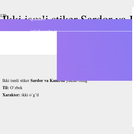
Ikki ismli stiker Sardor v
qonshu@
info@qonshu.ir
3 yil avval
قونشو
,
,
,
Ikki erkak
Ikki ismli stiker
Ism stikeri
Stikerlar
Sardor va Kamron
Ikki ismli stiker
yuklab oling
Til:
O’zbek
Xarakter:
ikki o’g’il