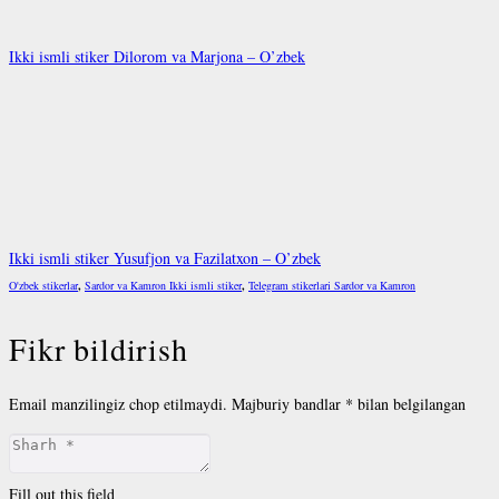
Ikki ismli stiker Dilorom va Marjona – O’zbek
Ikki ismli stiker Yusufjon va Fazilatxon – O’zbek
O'zbek stikerlar
,
Sardor va Kamron Ikki ismli stiker
,
Telegram stikerlari Sardor va Kamron
Fikr bildirish
Email manzilingiz chop etilmaydi.
Majburiy bandlar
*
bilan belgilangan
Fill out this field