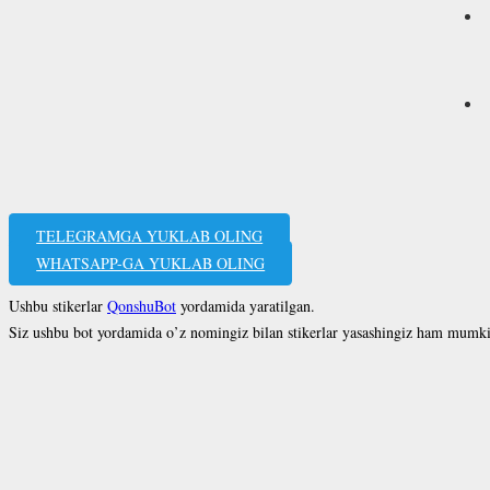
TELEGRAMGA YUKLAB OLING
WHATSAPP-GA YUKLAB OLING
Ushbu stikerlar
QonshuBot
yordamida yaratilgan.
Siz ushbu bot yordamida o’z nomingiz bilan stikerlar yasashingiz ham mumk