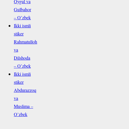
Oygul va
Gulbahor
– O’zbek
Ikki ismli
stiker
Rahmatulloh
va
Dilshoda
– O’zbek
Ikki ismli
stiker
Abdurazzoq
va
Muslima –
O’zbek