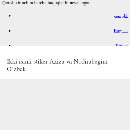
Qonshu.ir uchun barcha huquqlar himoyalangan.
فارسی
English
Türkçe
Shahodatoy ism stikeri O’zbek
Ikki ismli stiker Умиджон va Умида –
Ikki ismli stiker Sayidjon va Muxlisa –
Ikki ismli stiker Aziza va Nodirabegim –
O’zbek
O’zbek
O’zbek