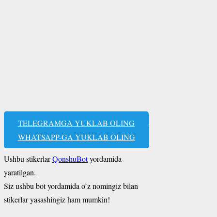
TELEGRAMGA YUKLAB OLING
WHATSAPP-GA YUKLAB OLING
Ushbu stikerlar
QonshuBot
yordamida
yaratilgan.
Siz ushbu bot yordamida o’z nomingiz bilan
stikerlar yasashingiz ham mumkin!