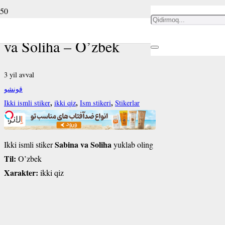
Ikki ismli stiker Sabina
va Soliha – O’zbek
3 yil avval
قونشو
,
,
,
Ikki ismli stiker
ikki qiz
Ism stikeri
Stikerlar
Sabina va Soliha
Ikki ismli stiker
yuklab oling
Til:
O’zbek
Xarakter:
ikki qiz