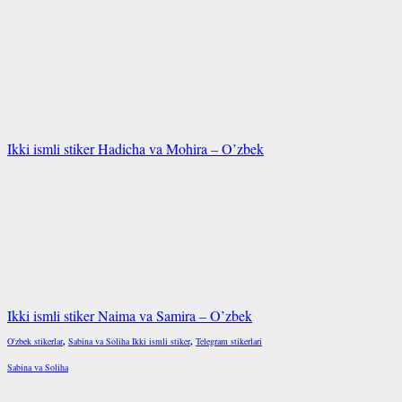
Ikki ismli stiker Hadicha va Mohira – O’zbek
Ikki ismli stiker Naima va Samira – O’zbek
O'zbek stikerlar
,
Sabina va Soliha Ikki ismli stiker
,
Telegram stikerlari
Sabina va Soliha