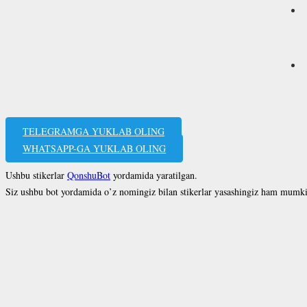
TELEGRAMGA YUKLAB OLING
WHATSAPP-GA YUKLAB OLING
Ushbu stikerlar
QonshuBot
yordamida yaratilgan.
Siz ushbu bot yordamida o’z nomingiz bilan stikerlar yasashingiz ham mumk