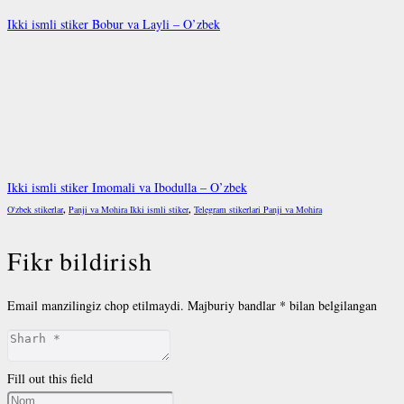
Ikki ismli stiker Bobur va Layli – O’zbek
Ikki ismli stiker Imomali va Ibodulla – O’zbek
O'zbek stikerlar
,
Panji va Mohira Ikki ismli stiker
,
Telegram stikerlari Panji va Mohira
Fikr bildirish
Email manzilingiz chop etilmaydi.
Majburiy bandlar
*
bilan belgilangan
Fill out this field