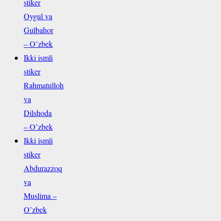
stiker
Oygul va
Gulbahor
– O’zbek
Ikki ismli
stiker
Rahmatulloh
va
Dilshoda
– O’zbek
Ikki ismli
stiker
Abdurazzoq
va
Muslima –
O’zbek