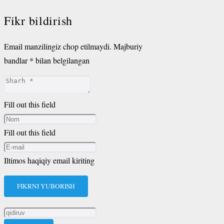
Fikr bildirish
Email manzilingiz chop etilmaydi.
Majburiy
bandlar
*
bilan belgilangan
Fill out this field
Fill out this field
Iltimos haqiqiy email kiriting
FIKRNI YUBORISH
Qidirshish: