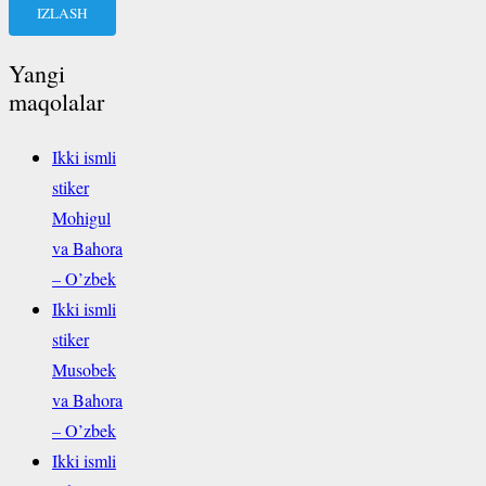
Yangi
maqolalar
Ikki ismli
stiker
Mohigul
va Bahora
– O’zbek
Ikki ismli
stiker
Musobek
va Bahora
– O’zbek
Ikki ismli