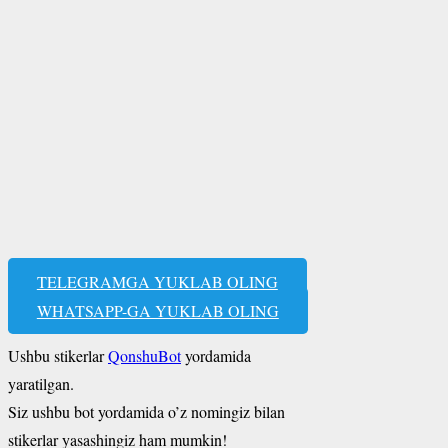
TELEGRAMGA YUKLAB OLING
WHATSAPP-GA YUKLAB OLING
Ushbu stikerlar
QonshuBot
yordamida
yaratilgan.
Siz ushbu bot yordamida o’z nomingiz bilan
stikerlar yasashingiz ham mumkin!