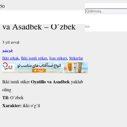
Ikki ismli stiker Oyatillo
va Asadbek – O’zbek
3 yil avval
قونشو
,
,
,
Ikki erkak
Ikki ismli stiker
Ism stikeri
Stikerlar
Oyatillo va Asadbek
Ikki ismli stiker
yuklab
oling
Til:
O’zbek
Xarakter:
ikki o’g’il