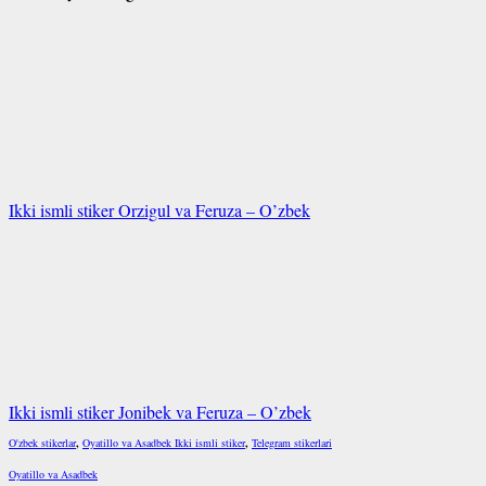
Ikki ismli stiker Orzigul va Feruza – O’zbek
Ikki ismli stiker Jonibek va Feruza – O’zbek
O'zbek stikerlar
,
Oyatillo va Asadbek Ikki ismli stiker
,
Telegram stikerlari
Oyatillo va Asadbek