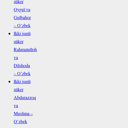
stiker
Oygul va
Gulbahor
– O’zbek
Ikki ismli
stiker
Rahmatulloh
va
Dilshoda
– O’zbek
Ikki ismli
stiker
Abdurazzoq
va
Muslima –
O’zbek