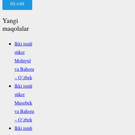
Yangi
maqolalar
Ikki ismli
stiker
Mohigul
va Bahora
– O’zbek
Ikki ismli
stiker
Musobek
va Bahora
– O’zbek
Ikki ismli