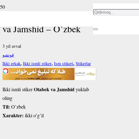
Ikki ismli stiker Otabek
va Jamshid – O’zbek
3 yil avval
قونشو
,
,
,
Ikki erkak
Ikki ismli stiker
Ism stikeri
Stikerlar
Otabek va Jamshid
Ikki ismli stiker
yuklab
oling
Til:
O’zbek
Xarakter:
ikki o’g’il