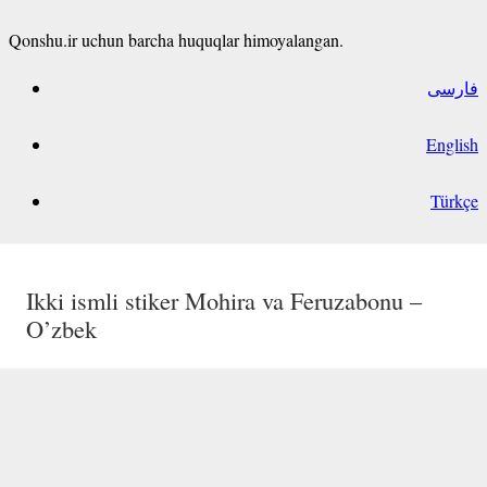
Qonshu.ir uchun barcha huquqlar himoyalangan.
فارسی
English
Türkçe
GULJAHON ism stikeri O’zbek
Ikki ismli stiker Iroda va Muslima – O’zbek
Ikki ismli stiker Jahongir va Gulchehra –
Ikki ismli stiker Mohira va Feruzabonu –
O’zbek
O’zbek