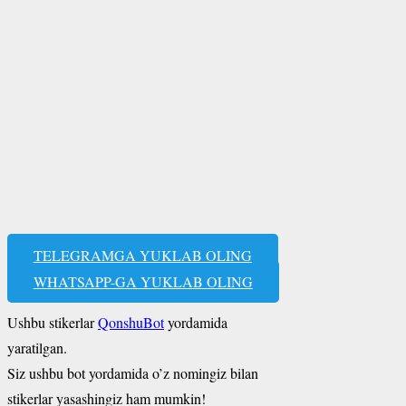
TELEGRAMGA YUKLAB OLING
WHATSAPP-GA YUKLAB OLING
Ushbu stikerlar
QonshuBot
yordamida
yaratilgan.
Siz ushbu bot yordamida o’z nomingiz bilan
stikerlar yasashingiz ham mumkin!