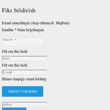
Fikr bildirish
Email manzilingiz chop etilmaydi.
Majburiy
bandlar
*
bilan belgilangan
Fill out this field
Fill out this field
Iltimos haqiqiy email kiriting
FIKRNI YUBORISH
Qidirshish: