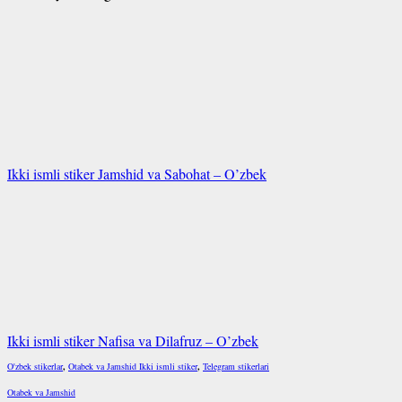
Ikki ismli stiker Jamshid va Sabohat – O’zbek
Ikki ismli stiker Nafisa va Dilafruz – O’zbek
O'zbek stikerlar
,
Otabek va Jamshid Ikki ismli stiker
,
Telegram stikerlari
Otabek va Jamshid