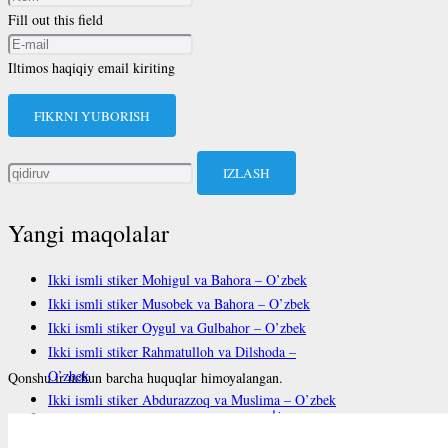
Fill out this field
Iltimos haqiqiy email kiriting
FIKRNI YUBORISH
Qidirshish:
Yangi maqolalar
Ikki ismli stiker Mohigul va Bahora – O’zbek
Ikki ismli stiker Musobek va Bahora – O’zbek
Ikki ismli stiker Oygul va Gulbahor – O’zbek
Ikki ismli stiker Rahmatulloh va Dilshoda –
O’zbek
Qonshu.ir uchun barcha huquqlar himoyalangan.
Ikki ismli stiker Abdurazzoq va Muslima – O’zbek
فارسی
English