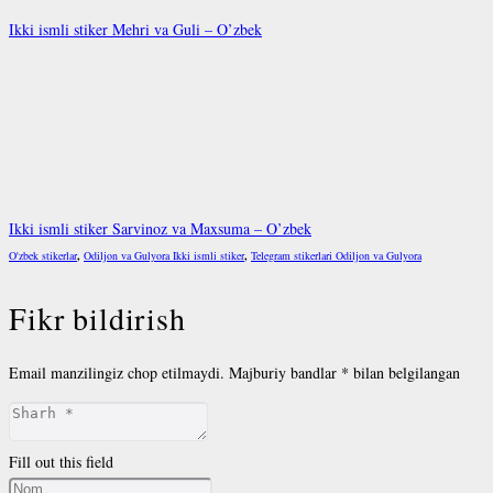
Ikki ismli stiker Mehri va Guli – O’zbek
Ikki ismli stiker Sarvinoz va Maxsuma – O’zbek
O'zbek stikerlar
,
Odiljon va Gulyora Ikki ismli stiker
,
Telegram stikerlari Odiljon va Gulyora
Fikr bildirish
Email manzilingiz chop etilmaydi.
Majburiy bandlar
*
bilan belgilangan
Fill out this field