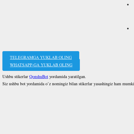
TELEGRAMGA YUKLAB OLING
WHATSAPP-GA YUKLAB OLING
Ushbu stikerlar
QonshuBot
yordamida yaratilgan.
Siz ushbu bot yordamida o’z nomingiz bilan stikerlar yasashingiz ham mumk