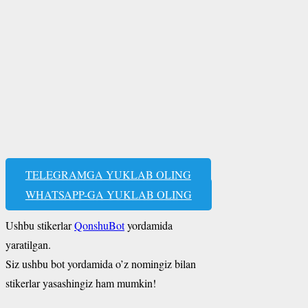
TELEGRAMGA YUKLAB OLING
WHATSAPP-GA YUKLAB OLING
Ushbu stikerlar
QonshuBot
yordamida
yaratilgan.
Siz ushbu bot yordamida o’z nomingiz bilan
stikerlar yasashingiz ham mumkin!