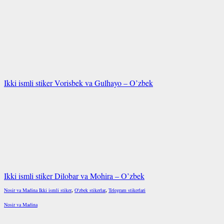
Ikki ismli stiker Vorisbek va Gulhayo – O’zbek
Ikki ismli stiker Dilobar va Mohira – O’zbek
Nosir va Madina Ikki ismli stiker
,
O'zbek stikerlar
,
Telegram stikerlari
Nosir va Madina