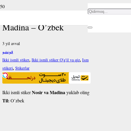
Ikki ismli stiker Nosir va
Madina – O’zbek
3 yil avval
قونشو
,
,
Ikki ismli stiker
Ikki ismli stiker O'g'il va qiz
Ism
,
stikeri
Stikerlar
Nosir va Madina
Ikki ismli stiker
yuklab oling
Til:
O’zbek