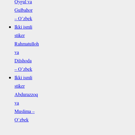
Oygul va
Gulbahor
– O’zbek
Ikki ismli
stiker
Rahmatulloh
va
Dilshoda
– O’zbek
Ikki ismli
stiker
Abdurazzoq
va
Muslima –
O’zbek