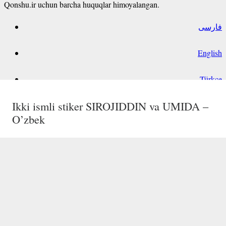
Qonshu.ir uchun barcha huquqlar himoyalangan.
فارسی
English
Türkçe
Ikki ismli stiker Fazilat va Guli – O’zbek
Azimbek ism stikeri O’zbek
Nurshod ism stikeri O’zbek
Ikki ismli stiker SIROJIDDIN va UMIDA –
O’zbek