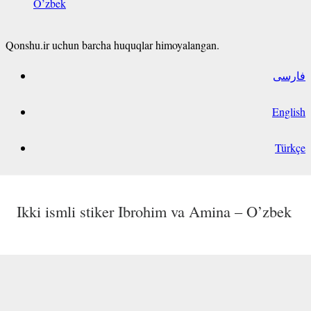
O’zbek
Qonshu.ir uchun barcha huquqlar himoyalangan.
فارسی
English
Türkçe
Ikki ismli stiker Ibrohim va Amina – O’zbek
Ikki ismli stiker Mehriniso va Sarviniso –
Ikki ismli stiker Jamoliddin va Zulhumor –
Ikki ismli stiker Baxtiyor va Maftuna –
O’zbek
O’zbek
O’zbek