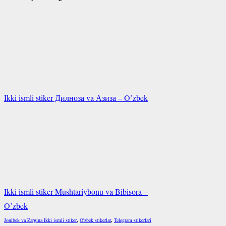
Ikki ismli stiker Дилноза va Азиза – O’zbek
Ikki ismli stiker Mushtariybonu va Bibisora –
O’zbek
Jonibek va Zargina Ikki ismli stiker
,
O'zbek stikerlar
,
Telegram stikerlari