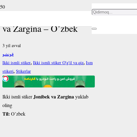
Ikki ismli stiker Jonibek
va Zargina – O’zbek
3 yil avval
قونشو
,
,
Ikki ismli stiker
Ikki ismli stiker O'g'il va qiz
Ism
,
stikeri
Stikerlar
Jonibek va Zargina
Ikki ismli stiker
yuklab
oling
Til:
O’zbek