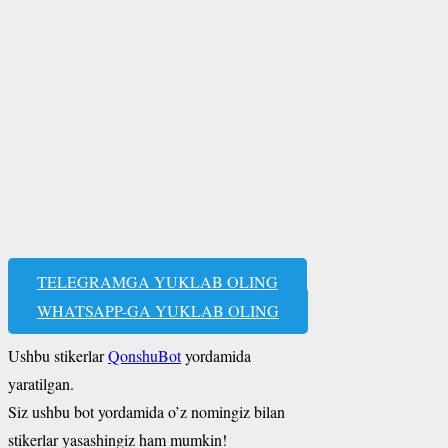
TELEGRAMGA YUKLAB OLING
WHATSAPP-GA YUKLAB OLING
Ushbu stikerlar
QonshuBot
yordamida
yaratilgan.
Siz ushbu bot yordamida o’z nomingiz bilan
stikerlar yasashingiz ham mumkin!