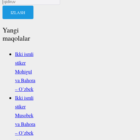
Qidirshish:
Yangi
maqolalar
Ikki ismli
stiker
Mohigul
va Bahora
– O’zbek
Ikki ismli
stiker
Musobek
va Bahora
– O’zbek