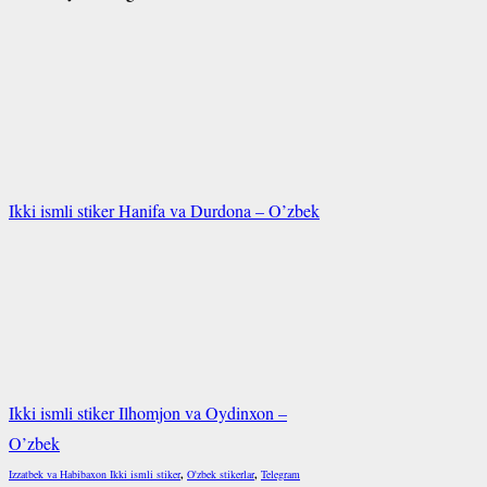
Ikki ismli stiker Hanifa va Durdona – O’zbek
Ikki ismli stiker Ilhomjon va Oydinxon –
O’zbek
Izzatbek va Habibaxon Ikki ismli stiker
,
O'zbek stikerlar
,
Telegram