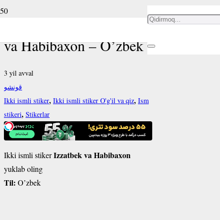
Ikki ismli stiker Izzatbek
va Habibaxon – O’zbek
3 yil avval
قونشو
,
,
Ikki ismli stiker
Ikki ismli stiker O'g'il va qiz
Ism
,
stikeri
Stikerlar
Izzatbek va Habibaxon
Ikki ismli stiker
yuklab oling
Til:
O’zbek