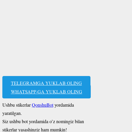
TELEGRAMGA YUKLAB OLING
WHATSAPP-GA YUKLAB OLING
Ushbu stikerlar
QonshuBot
yordamida
yaratilgan.
Siz ushbu bot yordamida o’z nomingiz bilan
stikerlar yasashingiz ham mumkin!