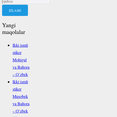
Qidirshish:
Yangi
maqolalar
Ikki ismli
stiker
Mohigul
va Bahora
– O’zbek
Ikki ismli
stiker
Musobek
va Bahora
– O’zbek