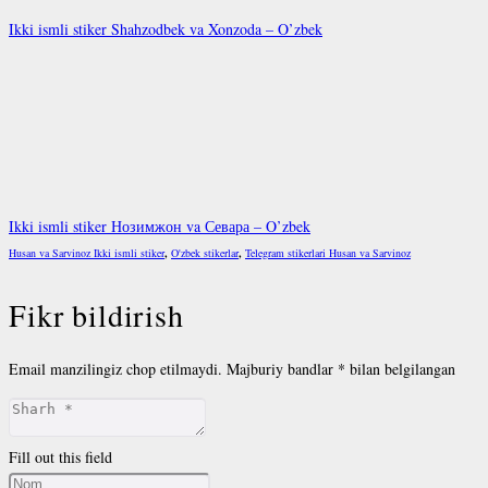
Ikki ismli stiker Shahzodbek va Xonzoda – O’zbek
Ikki ismli stiker Нозимжон va Севара – O’zbek
Husan va Sarvinoz Ikki ismli stiker
,
O'zbek stikerlar
,
Telegram stikerlari Husan va Sarvinoz
Fikr bildirish
Email manzilingiz chop etilmaydi.
Majburiy bandlar
*
bilan belgilangan
Fill out this field