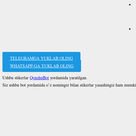
TELEGRAMGA YUKLAB OLING
WHATSAPP-GA YUKLAB OLING
Ushbu stikerlar
QonshuBot
yordamida yaratilgan.
Siz ushbu bot yordamida o’z nomingiz bilan stikerlar yasashingiz ham mumk