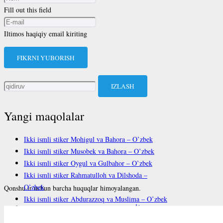
Fill out this field
Iltimos haqiqiy email kiriting
FIKRNI YUBORISH
Qidirshish:
Yangi maqolalar
Ikki ismli stiker Mohigul va Bahora – O’zbek
Ikki ismli stiker Musobek va Bahora – O’zbek
Ikki ismli stiker Oygul va Gulbahor – O’zbek
Ikki ismli stiker Rahmatulloh va Dilshoda –
O’zbek
Qonshu.ir uchun barcha huquqlar himoyalangan.
Ikki ismli stiker Abdurazzoq va Muslima – O’zbek
فارسی
English