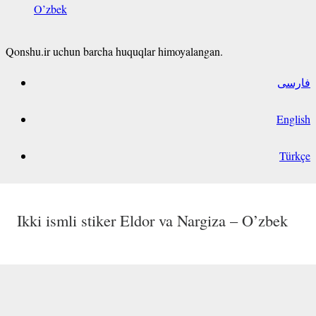
O’zbek
Qonshu.ir uchun barcha huquqlar himoyalangan.
فارسی
English
Türkçe
Ikki ismli stiker Doniyor va Pokiza – O’zbek
Xursanoy ism stikeri O’zbek
Ikki ismli stiker Eldor va Nargiza – O’zbek
Ikki ismli stiker Firdavsiy va Malika –
O’zbek