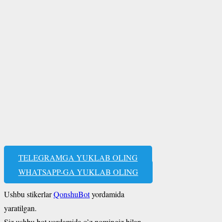
TELEGRAMGA YUKLAB OLING
WHATSAPP-GA YUKLAB OLING
Ushbu stikerlar
QonshuBot
yordamida
yaratilgan.
Siz ushbu bot yordamida o’z nomingiz bilan