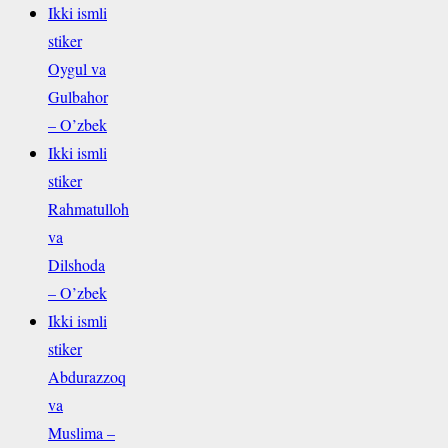
Ikki ismli
stiker
Oygul va
Gulbahor
– O’zbek
Ikki ismli
stiker
Rahmatulloh
va
Dilshoda
– O’zbek
Ikki ismli
stiker
Abdurazzoq
va
Muslima –