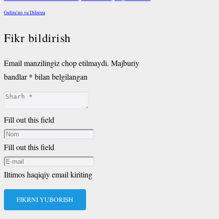
Gulira’no va Dilnoza
Fikr bildirish
Email manzilingiz chop etilmaydi.
Majburiy
bandlar
*
bilan belgilangan
Fill out this field
Fill out this field
Iltimos haqiqiy email kiriting
FIKRNI YUBORISH