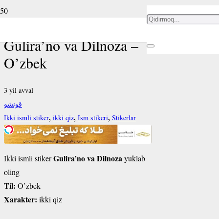
Ikki ismli stiker
Gulira’no va Dilnoza –
O’zbek
3 yil avval
قونشو
,
,
,
Ikki ismli stiker
ikki qiz
Ism stikeri
Stikerlar
Gulira’no va Dilnoza
Ikki ismli stiker
yuklab
oling
Til:
O’zbek
Xarakter:
ikki qiz