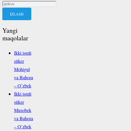
Qidirshish:
Yangi
maqolalar
Ikki ismli
stiker
Mohigul
va Bahora
– O’zbek
Ikki ismli
stiker
Musobek
va Bahora
– O’zbek