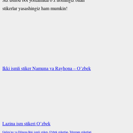
stikerlar yasashingiz ham mumkin!
Ikki ismli stiker Namuna va Rayhona – O’zbek
Lazina ism stikeri O’zbek
Gulira’no va Dilnoza Ikki ismli stiker
,
O'zbek stikerlar
,
Telegram stikerlari