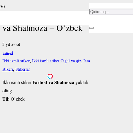
Ikki ismli stiker Farhod
va Shahnoza – O’zbek
3 yil avval
قونشو
,
,
Ikki ismli stiker
Ikki ismli stiker O'g'il va qiz
Ism
,
stikeri
Stikerlar
Farhod va Shahnoza
Ikki ismli stiker
yuklab
oling
Til:
O’zbek