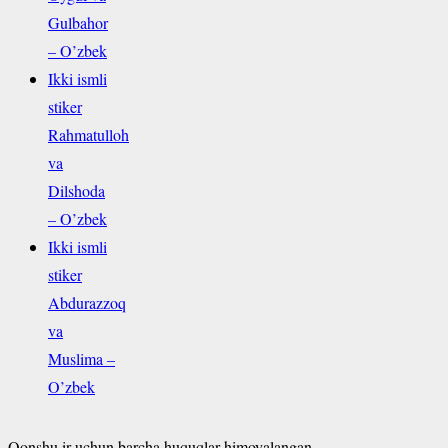
Gulbahor
– O’zbek
Ikki ismli
stiker
Rahmatulloh
va
Dilshoda
– O’zbek
Ikki ismli
stiker
Abdurazzoq
va
Muslima –
O’zbek
Qonshu.ir uchun barcha huquqlar himoyalangan.