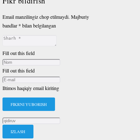
Fikr bildirish
Email manzilingiz chop etilmaydi.
Majburiy
bandlar
*
bilan belgilangan
Fill out this field
Fill out this field
Iltimos haqiqiy email kiriting
FIKRNI YUBORISH
Qidirshish: