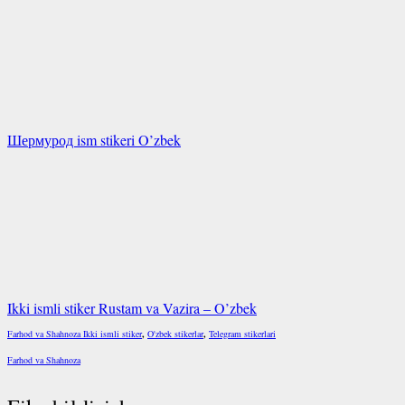
Шермурод ism stikeri O’zbek
Ikki ismli stiker Rustam va Vazira – O’zbek
Farhod va Shahnoza Ikki ismli stiker
,
O'zbek stikerlar
,
Telegram stikerlari
Farhod va Shahnoza