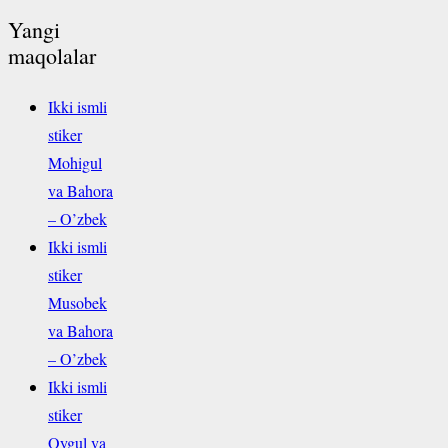
Yangi
maqolalar
Ikki ismli
stiker
Mohigul
va Bahora
– O’zbek
Ikki ismli
stiker
Musobek
va Bahora
– O’zbek
Ikki ismli
stiker
Oygul va