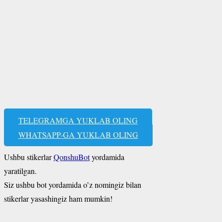
TELEGRAMGA YUKLAB OLING
WHATSAPP-GA YUKLAB OLING
Ushbu stikerlar
QonshuBot
yordamida
yaratilgan.
Siz ushbu bot yordamida o’z nomingiz bilan
stikerlar yasashingiz ham mumkin!