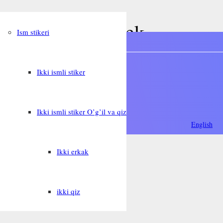
va Zarina – O’zbek
Ism stikeri
Oʻzbek
Ikki ismli stiker
Ikki ismli stiker O’g’il va qiz
فارسی
English
Ikki erkak
ikki qiz