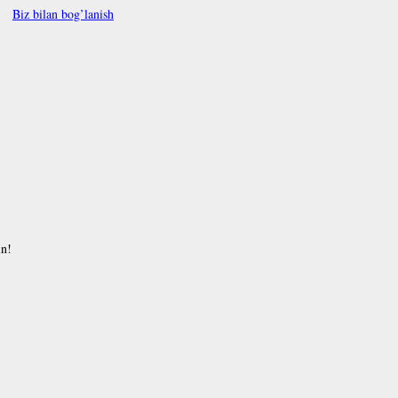
Biz bilan bog’lanish
in!