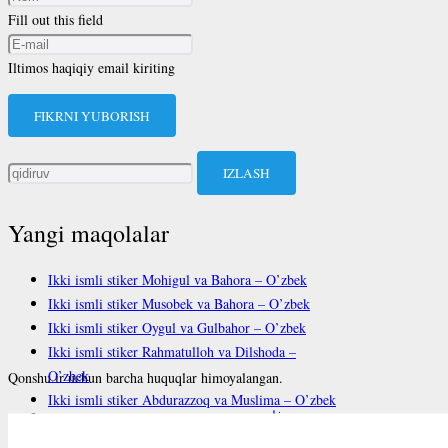
Fill out this field
Iltimos haqiqiy email kiriting
FIKRNI YUBORISH
Qidirshish:
Yangi maqolalar
Ikki ismli stiker Mohigul va Bahora – O’zbek
Ikki ismli stiker Musobek va Bahora – O’zbek
Ikki ismli stiker Oygul va Gulbahor – O’zbek
Ikki ismli stiker Rahmatulloh va Dilshoda –
O’zbek
Qonshu.ir uchun barcha huquqlar himoyalangan.
Ikki ismli stiker Abdurazzoq va Muslima – O’zbek
فارسی
English