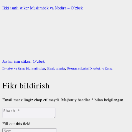
Ikki ismli stiker Muslimbek va Nodira – O’zbek
Javhar ism stikeri O’zbek
Diyorbek va Zarina Ikki ismli stiker
,
O'zbek stikerlar
,
Telegram stikerlari Diyorbek va Zarina
Fikr bildirish
Email manzilingiz chop etilmaydi.
Majburiy bandlar
*
bilan belgilangan
Fill out this field