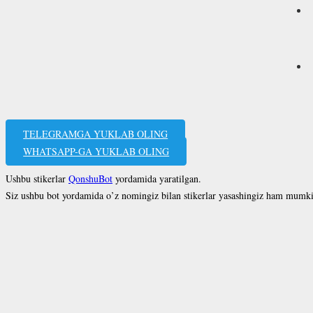
TELEGRAMGA YUKLAB OLING
WHATSAPP-GA YUKLAB OLING
Ushbu stikerlar
QonshuBot
yordamida yaratilgan.
Siz ushbu bot yordamida o’z nomingiz bilan stikerlar yasashingiz ham mumk