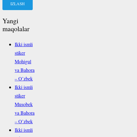
Yangi
maqolalar
Ikki ismli
stiker
Mohigul
va Bahora
– O’zbek
Ikki ismli
stiker
Musobek
va Bahora
– O’zbek
Ikki ismli