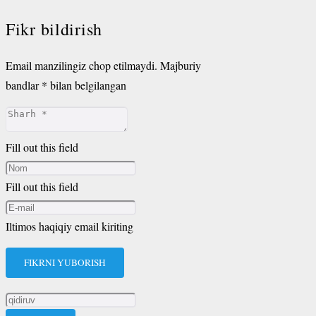
Fikr bildirish
Email manzilingiz chop etilmaydi.
Majburiy
bandlar
*
bilan belgilangan
Fill out this field
Fill out this field
Iltimos haqiqiy email kiriting
FIKRNI YUBORISH
Qidirshish: