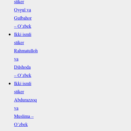
stiker
Oygul va
Gulbahor
– O’zbek
Ikki ismli
stiker
Rahmatulloh
va
Dilshoda
– O’zbek
Ikki ismli
stiker
Abdurazzoq
va
Muslima –
O’zbek