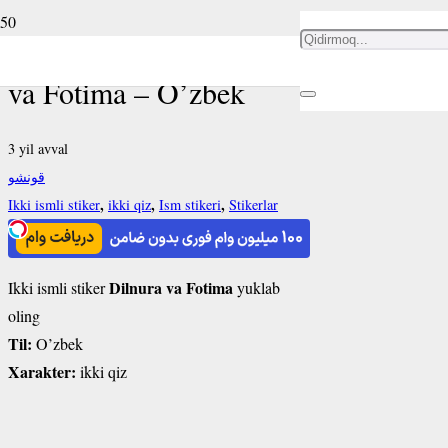
Ikki ismli stiker Dilnura
va Fotima – O’zbek
3 yil avval
قونشو
,
,
,
Ikki ismli stiker
ikki qiz
Ism stikeri
Stikerlar
Dilnura va Fotima
Ikki ismli stiker
yuklab
oling
Til:
O’zbek
Xarakter:
ikki qiz