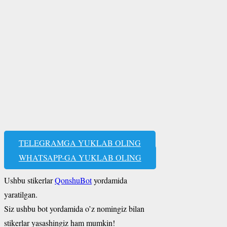
TELEGRAMGA YUKLAB OLING
WHATSAPP-GA YUKLAB OLING
Ushbu stikerlar
QonshuBot
yordamida
yaratilgan.
Siz ushbu bot yordamida o’z nomingiz bilan
stikerlar yasashingiz ham mumkin!