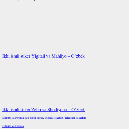
Ikki ismli stiker Yigitali va Mahliyo – O’zbek
Ikki ismli stiker Zebo va Shodiyona – O’zbek
Dilnura va Fotima Ikki ismli stiker
,
O'zbek stikerlar
,
Telegram stikerlari
Dilnura va Fotima