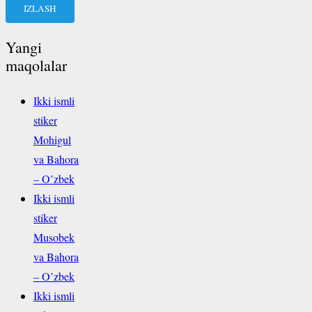
Yangi
maqolalar
Ikki ismli
stiker
Mohigul
va Bahora
– O’zbek
Ikki ismli
stiker
Musobek
va Bahora
– O’zbek
Ikki ismli