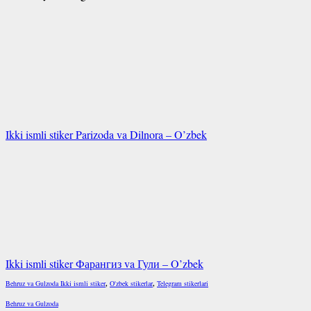
Ikki ismli stiker Parizoda va Dilnora – O’zbek
Ikki ismli stiker Фарангиз va Гули – O’zbek
Behruz va Gulzoda Ikki ismli stiker
,
O'zbek stikerlar
,
Telegram stikerlari
Behruz va Gulzoda