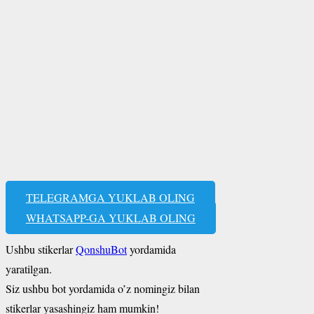
TELEGRAMGA YUKLAB OLING
WHATSAPP-GA YUKLAB OLING
Ushbu stikerlar
QonshuBot
yordamida
yaratilgan.
Siz ushbu bot yordamida o’z nomingiz bilan
stikerlar yasashingiz ham mumkin!