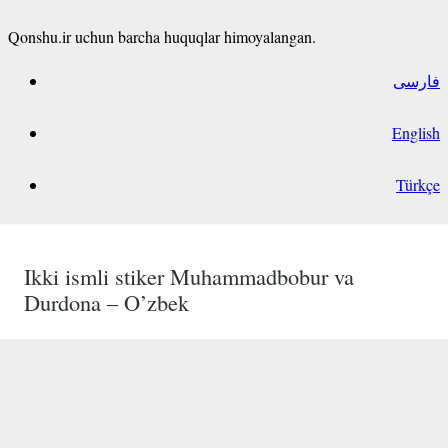
Qonshu.ir uchun barcha huquqlar himoyalangan.
فارسی
English
Türkçe
Ali ism stikeri O’zbek
Ikki ismli stiker Odinaxon va Nozimaxon –
Ikki ismli stiker Azizbek va Sarvinoz –
Ikki ismli stiker Muhammadbobur va
O’zbek
O’zbek
Durdona – O’zbek