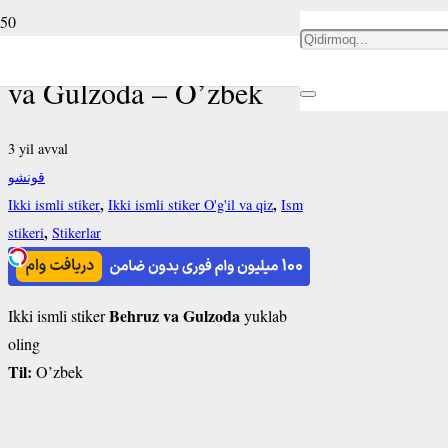
Ikki ismli stiker Behruz
va Gulzoda – O’zbek
3 yil avval
قونشو
,
,
Ikki ismli stiker
Ikki ismli stiker O'g'il va qiz
Ism
,
stikeri
Stikerlar
Behruz va Gulzoda
Ikki ismli stiker
yuklab
oling
Til:
O’zbek