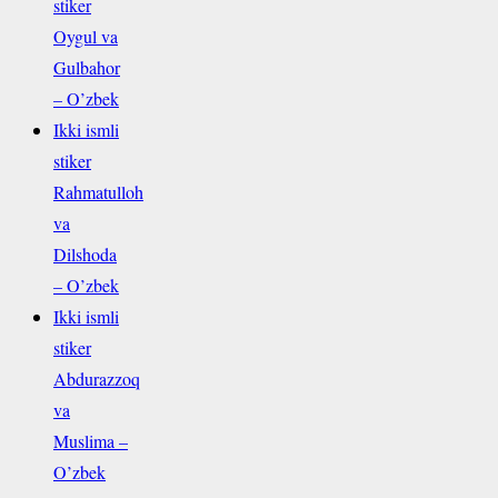
stiker
Oygul va
Gulbahor
– O’zbek
Ikki ismli
stiker
Rahmatulloh
va
Dilshoda
– O’zbek
Ikki ismli
stiker
Abdurazzoq
va
Muslima –
O’zbek