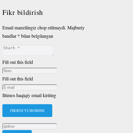
Fikr bildirish
Email manzilingiz chop etilmaydi.
Majburiy
bandlar
*
bilan belgilangan
Fill out this field
Fill out this field
Iltimos haqiqiy email kiriting
FIKRNI YUBORISH
Qidirshish: