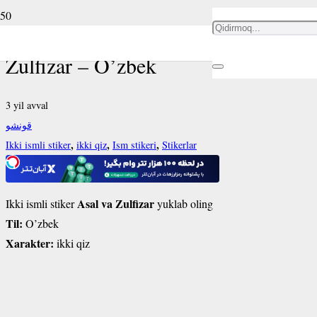
Ikki ismli stiker Asal va
Zulfizar – O’zbek
3 yil avval
قونشو
,
,
,
Ikki ismli stiker
ikki qiz
Ism stikeri
Stikerlar
Asal va Zulfizar
Ikki ismli stiker
yuklab oling
Til:
O’zbek
Xarakter:
ikki qiz