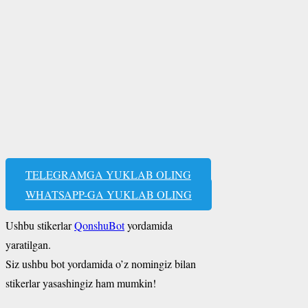
TELEGRAMGA YUKLAB OLING
WHATSAPP-GA YUKLAB OLING
Ushbu stikerlar
QonshuBot
yordamida
yaratilgan.
Siz ushbu bot yordamida o’z nomingiz bilan
stikerlar yasashingiz ham mumkin!