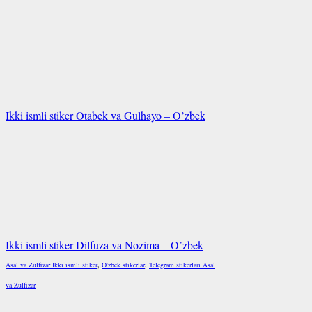
Ikki ismli stiker Otabek va Gulhayo – O’zbek
Ikki ismli stiker Dilfuza va Nozima – O’zbek
Asal va Zulfizar Ikki ismli stiker
,
O'zbek stikerlar
,
Telegram stikerlari Asal
va Zulfizar