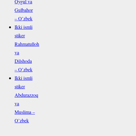
Oygul va
Gulbahor
– O’zbek
Ikki ismli
stiker
Rahmatulloh
va
Dilshoda
– O’zbek
Ikki ismli
stiker
Abdurazzoq
va
Muslima –
O’zbek