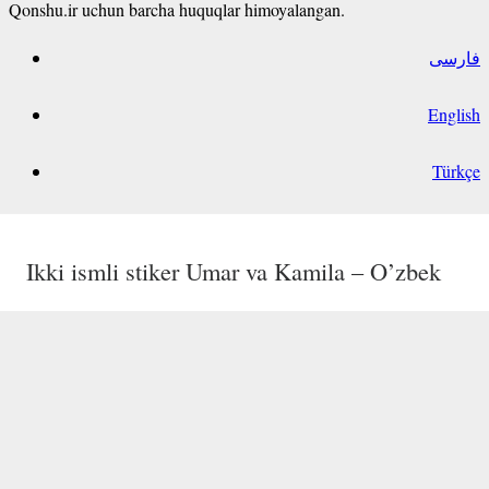
Qonshu.ir uchun barcha huquqlar himoyalangan.
فارسی
English
Türkçe
Ikki ismli stiker Abbos va Nigora – O’zbek
Ikki ismli stiker Robiya va Guli – O’zbek
Nuriddin ism stikeri O’zbek
Ikki ismli stiker Umar va Kamila – O’zbek