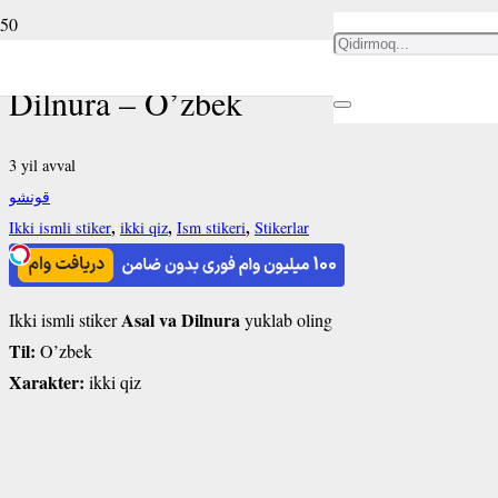
Ikki ismli stiker Asal va
Dilnura – O’zbek
3 yil avval
قونشو
,
,
,
Ikki ismli stiker
ikki qiz
Ism stikeri
Stikerlar
Asal va Dilnura
Ikki ismli stiker
yuklab oling
Til:
O’zbek
Xarakter:
ikki qiz