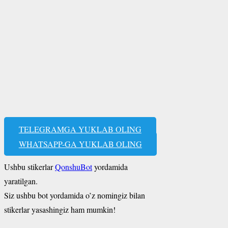
TELEGRAMGA YUKLAB OLING
WHATSAPP-GA YUKLAB OLING
Ushbu stikerlar
QonshuBot
yordamida
yaratilgan.
Siz ushbu bot yordamida o’z nomingiz bilan
stikerlar yasashingiz ham mumkin!