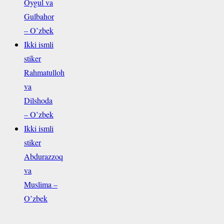
Oygul va
Gulbahor
– O’zbek
Ikki ismli
stiker
Rahmatulloh
va
Dilshoda
– O’zbek
Ikki ismli
stiker
Abdurazzoq
va
Muslima –
O’zbek