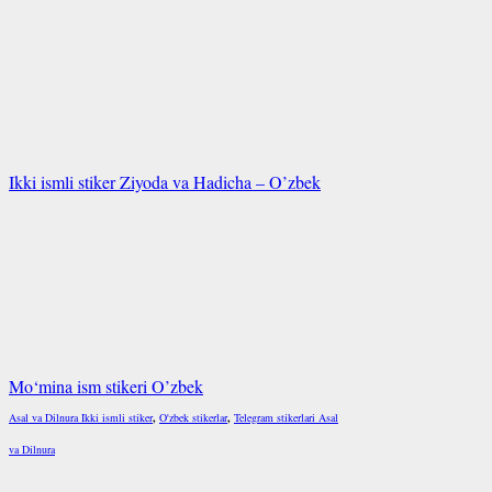
Ikki ismli stiker Ziyoda va Hadicha – O’zbek
Mo‘mina ism stikeri O’zbek
Asal va Dilnura Ikki ismli stiker
,
O'zbek stikerlar
,
Telegram stikerlari Asal
va Dilnura