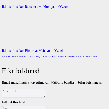
Ikki ismli stiker Ruxshona va Munojat – O’zbek
Ikki ismli stiker Elinur va Mahliyo – O’zbek
Abdulla va Gulshoda Ikki ismli stiker
,
O'zbek stikerlar
,
Telegram stikerlari Abdulla va Gulshoda
Fikr bildirish
Email manzilingiz chop etilmaydi.
Majburiy bandlar
*
bilan belgilangan
Fill out this field