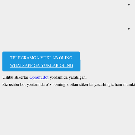
TELEGRAMGA YUKLAB OLING
WHATSAPP-GA YUKLAB OLING
Ushbu stikerlar
QonshuBot
yordamida yaratilgan.
Siz ushbu bot yordamida o’z nomingiz bilan stikerlar yasashingiz ham mumk