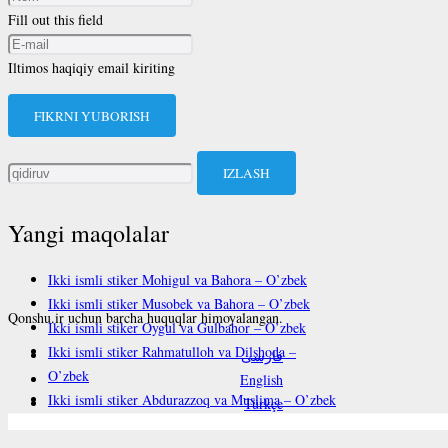
Fill out this field
Iltimos haqiqiy email kiriting
FIKRNI YUBORISH
Qidirshish:
Yangi maqolalar
Ikki ismli stiker Mohigul va Bahora – O’zbek
Ikki ismli stiker Musobek va Bahora – O’zbek
Qonshu.ir uchun barcha huquqlar himoyalangan.
Ikki ismli stiker Oygul va Gulbahor – O’zbek
Ikki ismli stiker Rahmatulloh va Dilshoda –
فارسی
O’zbek
English
Ikki ismli stiker Abdurazzoq va Muslima – O’zbek
Türkçe