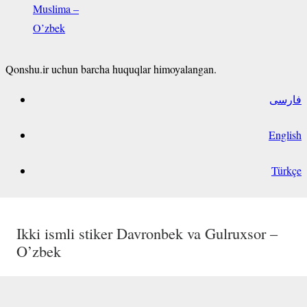
Muslima –
O’zbek
Qonshu.ir uchun barcha huquqlar himoyalangan.
فارسی
English
Türkçe
Muhammadrahim ism stikeri O’zbek
Ikki ismli stiker Munojat va Sarvinoz –
Ikki ismli stiker Bibixonim va Nasiba –
Ikki ismli stiker Davronbek va Gulruxsor –
O’zbek
O’zbek
O’zbek