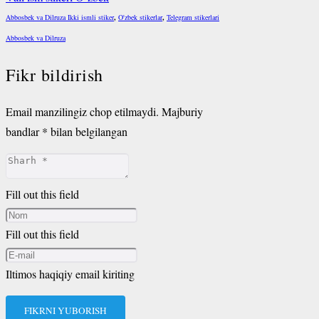
Abbosbek va Dilruza Ikki ismli stiker
,
O'zbek stikerlar
,
Telegram stikerlari
Abbosbek va Dilruza
Fikr bildirish
Email manzilingiz chop etilmaydi.
Majburiy
bandlar
*
bilan belgilangan
Fill out this field
Fill out this field
Iltimos haqiqiy email kiriting
FIKRNI YUBORISH