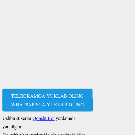
TELEGRAMGA YUKLAB OLING
WHATSAPP-GA YUKLAB OLING
Ushbu stikerlar
QonshuBot
yordamida
yaratilgan.
Siz ushbu bot yordamida o’z nomingiz bilan