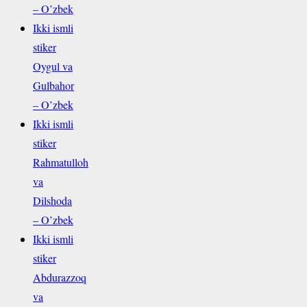
– O’zbek
Ikki ismli
stiker
Oygul va
Gulbahor
– O’zbek
Ikki ismli
stiker
Rahmatulloh
va
Dilshoda
– O’zbek
Ikki ismli
stiker
Abdurazzoq
va