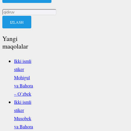
Qidirshish:
Yangi
maqolalar
Ikki ismli
stiker
Mohigul
va Bahora
– O’zbek
Ikki ismli
stiker
Musobek
va Bahora