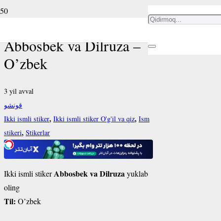
Ikki ismli stiker
Abbosbek va Dilruza –
O’zbek
3 yil avval
قونشو
,
,
Ikki ismli stiker
Ikki ismli stiker O'g'il va qiz
Ism
,
stikeri
Stikerlar
Abbosbek va Dilruza
Ikki ismli stiker
yuklab
oling
Til:
O’zbek