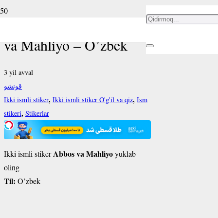
Ikki ismli stiker Abbos
va Mahliyo – O’zbek
3 yil avval
قونشو
,
,
Ikki ismli stiker
Ikki ismli stiker O'g'il va qiz
Ism
,
stikeri
Stikerlar
Abbos va Mahliyo
Ikki ismli stiker
yuklab
oling
Til:
O’zbek