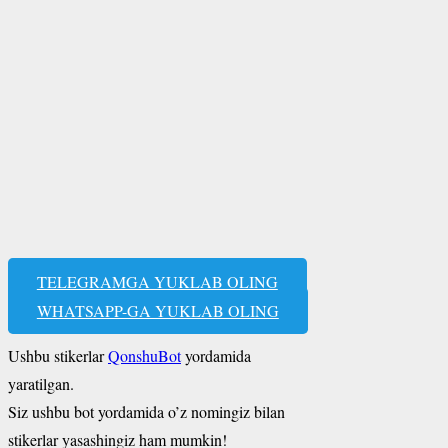
TELEGRAMGA YUKLAB OLING
WHATSAPP-GA YUKLAB OLING
Ushbu stikerlar
QonshuBot
yordamida
yaratilgan.
Siz ushbu bot yordamida o’z nomingiz bilan
stikerlar yasashingiz ham mumkin!