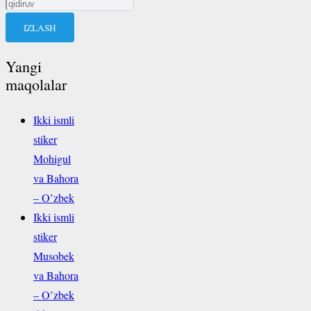
Qidirshish:
Yangi
maqolalar
Ikki ismli
stiker
Mohigul
va Bahora
– O’zbek
Ikki ismli
stiker
Musobek
va Bahora
– O’zbek