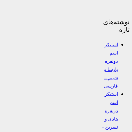
نوشته‌های
تازه
استیکر
اسم
دونفره
پارسا و
شبنم –
فارسی
استیکر
اسم
دونفره
هادی و
نسرین –