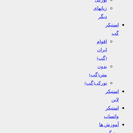
زبانهای
دیگر
استیکر
گپ
اقوام
ایران
(گپ)
بدون
متن(گپ)
تورکی(گپ)
استیکر
لاین
استیکر
واتساپ
آموزش ها
و دیگر