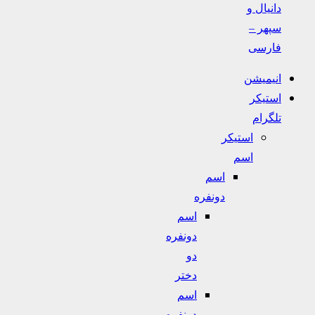
دانیال و
سپهر –
فارسی
انیمیشن
استیکر
تلگرام
استیکر
اسم
اسم
دونفره
اسم
دونفره
دو
دختر
اسم
دونفره