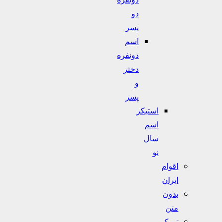
دو
پسر
اسم
دونفره
دختر
و
پسر
استیکر
اسم
سال
نو
اقوام
ایران
بدون
متن
تورکی