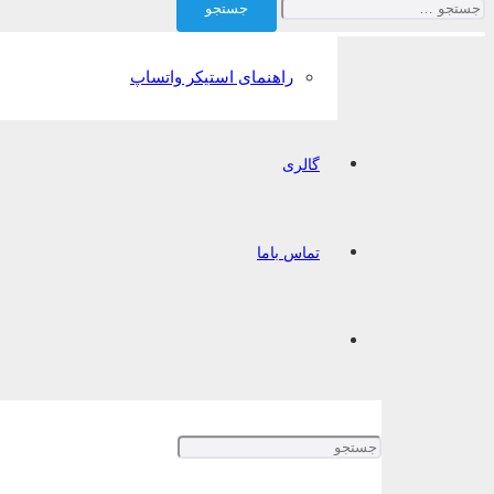
برای:
راهنمای استیکر واتساپ
گالری
تماس باما