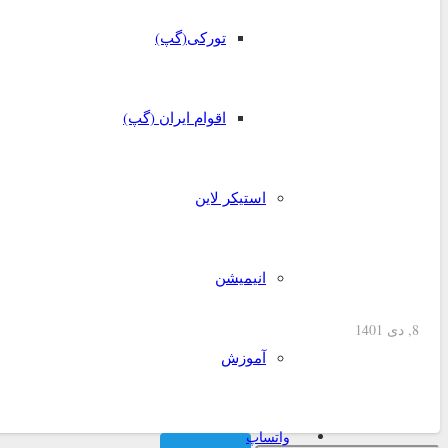
تورکی(گپ)
اقوام ایران (گپ)
استیکر لاین
انیمیشن
8, دی 1401
آموزش
استیکر اسم دونفره
واتساپ
جستجو