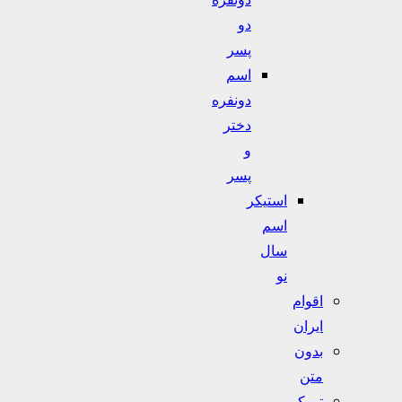
دو
پسر
اسم
دونفره
دختر
و
پسر
استیکر
اسم
سال
نو
اقوام
ایران
بدون
متن
تورکی