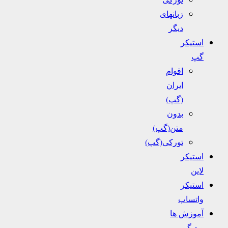
زبانهای
دیگر
استیکر
گپ
اقوام
ایران
(گپ)
بدون
متن(گپ)
تورکی(گپ)
استیکر
لاین
استیکر
واتساپ
آموزش ها
و دیگر