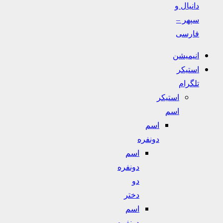
دانیال و
سپهر –
فارسی
انیمیشن
استیکر
تلگرام
استیکر
اسم
اسم
دونفره
اسم
دونفره
دو
دختر
اسم
دونفره