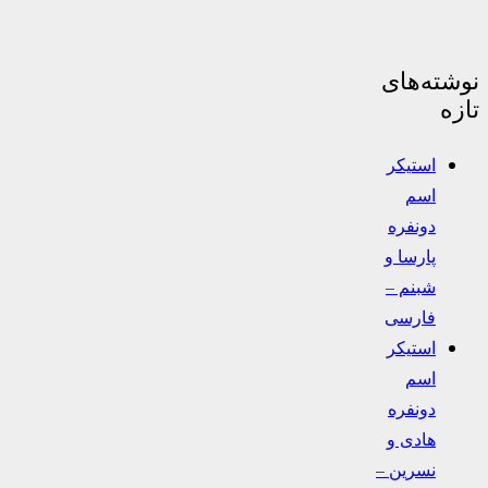
نوشته‌های
تازه
استیکر
اسم
دونفره
پارسا و
شبنم –
فارسی
استیکر
اسم
دونفره
هادی و
نسرین –