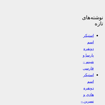
نوشته‌های
تازه
استیکر
اسم
دونفره
پارسا و
شبنم –
فارسی
استیکر
اسم
دونفره
هادی و
نسرین –