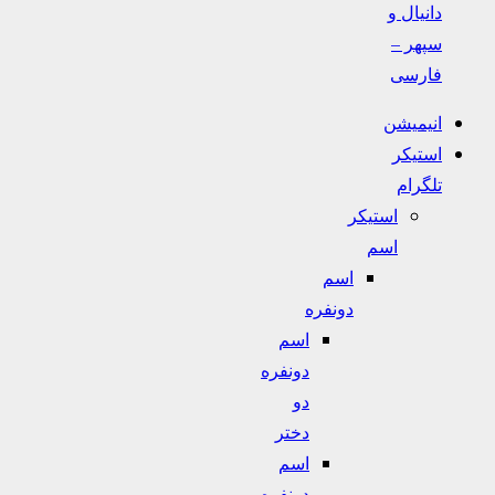
دانیال و
سپهر –
فارسی
انیمیشن
استیکر
تلگرام
استیکر
اسم
اسم
دونفره
اسم
دونفره
دو
دختر
اسم
دونفره