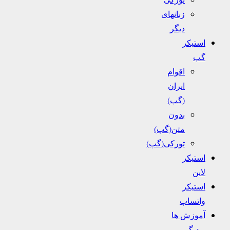
زبانهای
دیگر
استیکر
گپ
اقوام
ایران
(گپ)
بدون
متن(گپ)
تورکی(گپ)
استیکر
لاین
استیکر
واتساپ
آموزش ها
و دیگر