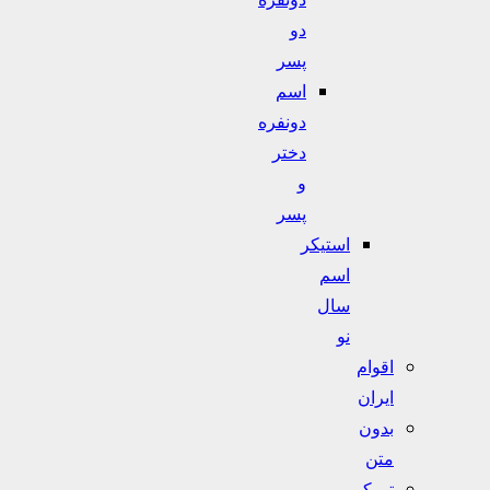
دو
پسر
اسم
دونفره
دختر
و
پسر
استیکر
اسم
سال
نو
اقوام
ایران
بدون
متن
تورکی