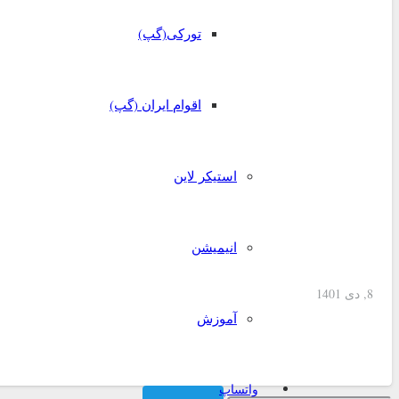
تورکی(گپ)
اقوام ایران (گپ)
استیکر لاین
انیمیشن
8, دی 1401
آموزش
استیکر اسم دونفر
واتساپ
جستجو