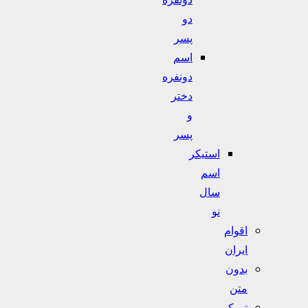
دو
پسر
اسم
دونفره
دختر
و
پسر
استیکر
اسم
سال
نو
اقوام
ایران
بدون
متن
تورکی