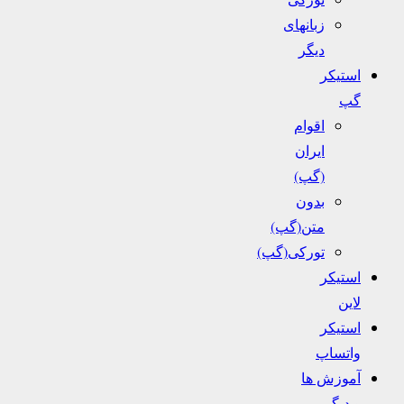
زبانهای
دیگر
استیکر
گپ
اقوام
ایران
(گپ)
بدون
متن(گپ)
تورکی(گپ)
استیکر
لاین
استیکر
واتساپ
آموزش ها
و دیگر