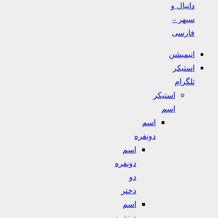
دانیال و
سپهر –
فارسی
انیمیشن
استیکر
تلگرام
استیکر
اسم
اسم
دونفره
اسم
دونفره
دو
دختر
اسم
دونفره