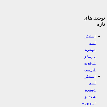
نوشته‌های
تازه
استیکر
اسم
دونفره
پارسا و
شبنم –
فارسی
استیکر
اسم
دونفره
هادی و
نسرین –