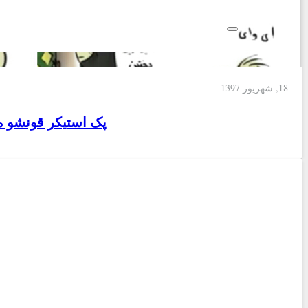
18, شهریور 1397
پک استیکر قونشو 