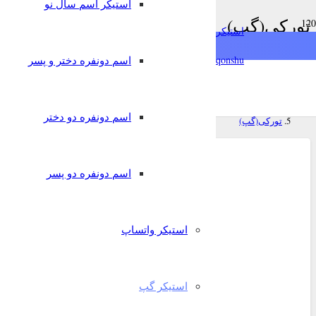
استیکر اسم سال نو
chat
تورکی(گپ)
استیکرساز
فارسی
خانه
qonshu@
اسم دونفره دختر و پسر
nglish
Türkçe
Oʻzbek
استیکر گپ
اسم دونفره دو دختر
تورکی(گپ)
اسم دونفره دو پسر
استیکر واتساپ
استیکر گپ