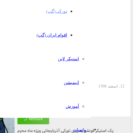
تورکی(گپ)
اقوام ایران (گپ)
استیکر لاین
انیمیشن
12, اسفند 1398
دانلود استیکر ویژه کرون
آموزش
واتساپ