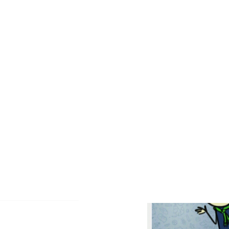
ا قونشو بیمار (خسته) برای گپ