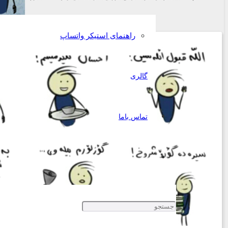
راهنمای استیکر واتساپ
گالری
تماس باما