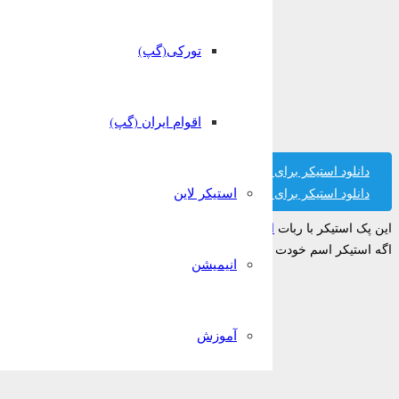
تورکی(گپ)
اقوام ایران (گپ)
دانلود استیکر برای تلگرام
استیکر لاین
دانلود استیکر برای واتساپ
این پک استیکر با ربات
استیکر ساز قونشو
ساخته شده است.
اگه استیکر اسم خودت رو پیدا نکردی میتونی تو ربات قونشو رایگان بسازیش!
انیمیشن
آموزش