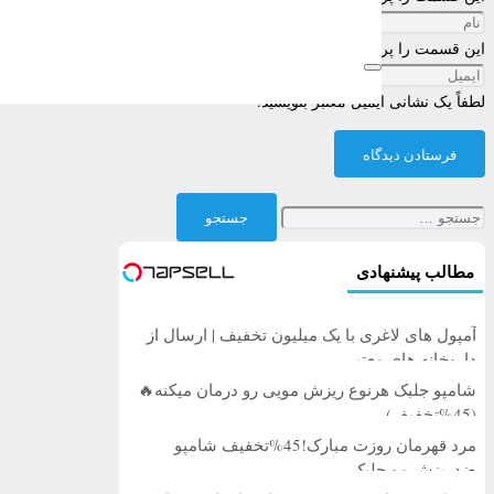
این قسمت را پر کنید
لطفاً یک نشانی ایمیل معتبر بنویسید.
فرستادن دیدگاه
جستجو
برای:
مطالب پیشنهادی
آمپول های لاغری با یک میلیون تخفیف | ارسال از
داروخانه های معتبر
شامپو جلبک هرنوع ریزش مویی رو درمان میکنه🔥
(45%تخفیف)
مرد قهرمان روزت مبارک!45%تخفیف شامپو
ضدریزش مو جلبک